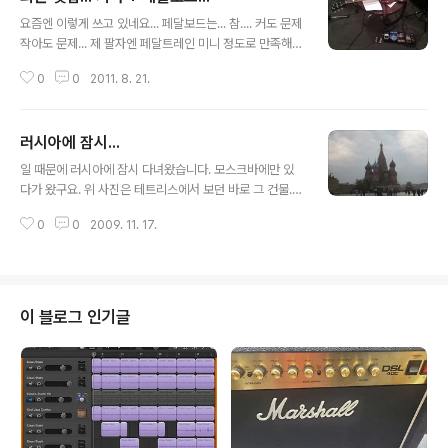
글 내용
요즘엔 이렇게 쓰고 있네요... 페달보드는... 참.... 커도 문제
작아도 문제... 제 팔자엔 페달트레인 미니 정도로 만족해야
할 듯...
0
0
2011. 8. 21.
러시아에 잠시...
글 내용
일 때문에 러시아에 잠시 다녀왔습니다. 모스크바에만 있
다가 왔구요. 위 사진은 테트리스에서 보던 바로 그 건물....
이름이... 바실리 성당인가 그렇던데... 테트리스 주제음악
0
0
2009. 11. 17.
도 길거리에서 많이 나오던데 러시아 민속음악인 듯... 여긴
빅토르 최 추모의 벽... 구소련의 유명한 가수인데요, 이름
은 알고 있었는데 이 양반 죽었다는건 이번에 가서 처음 알
았습니다. -_- 담배를 많이들 꽂아놓고 가더라구요. 노 대
통령 생각이 나더군요. 이런 저런 기념품들을 사왔는데요,
이 블로그 인기글
대표적인 것들만... 보드카, 미술품 축소해놓은거, 쵸콜렛...
공산당 마크 찍혀있는 휴대용 보드카 잔. 그리고, 저건 솔로
부대 포스터에 있던 그림이죠. 길거리에 저런거 엄청나게
많이 팔더군요. 구소련 시대의 포스터들... 한국 개신교에서
선..