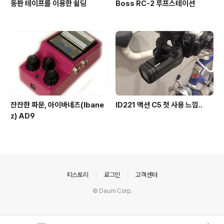
동판 테이프를 이용한 쉴딩
Boss RC-2 루프스테이션
잔잔한 파문, 아이바네즈(Ibane
ID221 액션 C5 첫 사용 느낌..
z) AD9
의안내
티스토리
로그인
고객센터
© Daum Corp.