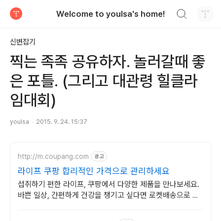
검색하기
Welcome to youlsa's home!
티스토리
신변잡기
찍는 족족 공유하자. 놀러갈때 좋
은 포틀. (그리고 대관령 힐클라
임대회)
youlsa
2015. 9. 24. 15:37
http://m.coupang.com
광고
라이프 쿠팡 합리적인 가격으로 관리하세요
섭취하기 편한 라이프, 쿠팡에서 다양한 제품을 만나보세요.
바쁜 일상, 간편하게 건강을 챙기고 싶다면 로켓배송으로 받
아보세요.