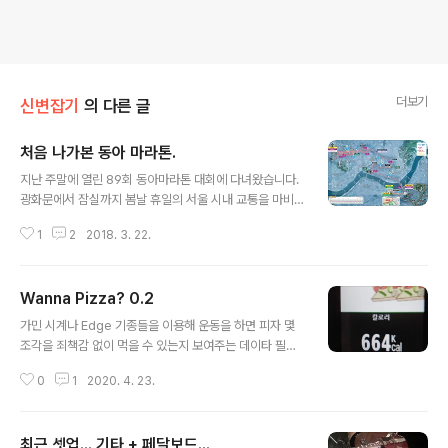
더보기
신변잡기
의 다른 글
처음 나가본 동아 마라톤.
글 내용
지난 주말에 열린 89회 동아마라톤 대회에 다녀왔습니다.
광화문에서 잠실까지 봄날 휴일의 서울 시내 교통을 마비
시키며 열리는 바로 그 민폐대회죠. ㅋㅋㅋ 보통 자전거 대
1
2
2018. 3. 22.
회들은 2~3천명 정도가 참여하곤 하는데, 마라톤 대회는
참가자 수의 단위가 다르네요. 세계 각국에서 3만여명이
참여했다고 합니다. 출발할 차례를 기다리는 기나긴 줄에
Wanna Pizza? 0.2
서있으니 마치 예비군 퇴소 기다리는 듯한 느낌이 듭니다.
글 내용
작년에 비해 체중도 좀 늘고 육아에 시달려 허리도 안좋고,
가민 시계나 Edge 기종들을 이용해 운동을 하면 피자 몇
게다가 이런 장거리를 달려본 경험이 전무해서 5시간 이내
조각을 죄책감 없이 먹을 수 있는지 보여주는 데이타 필드
에 컷인해야 하는 풀코스 마라톤을 완주할 수 있을지 걱정
Wanna Pizza? 0.2 버전을 릴리즈 했습니다. ^^ https://
이 되었습니다. 하지만, 총 거리가 42.195km이니 시속 4
0
1
2020. 4. 23.
apps.garmin.com/ko-KR/apps/9e0377c7-f999-
km로 걸으면 10시간 정도, 시속 8km로 천천히 뛰면 5시
4371-b4a8-e0cbfceaa541
간 내에 들어올 수 있겠네..
최근 셋업... 기타 + 페달보드...