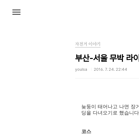
본문 바로가기
자전거 이야기
부산-서울 무박 라이
youlsa
2016. 7. 24. 22:44
늦둥이 태어나고 나면 장거
딩을 다녀오기로 했습니다
코스