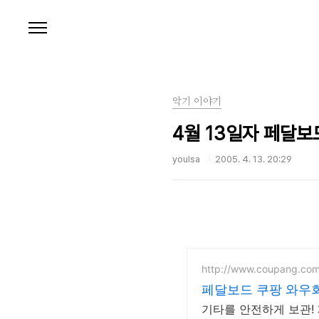
본문 바로가기
악기 이야기
4월 13일자 페달보
youlsa
2005. 4. 13. 20:29
http://www.coupang.co
페달보드 쿠팡 와우회
기타를 안전하게 보관!