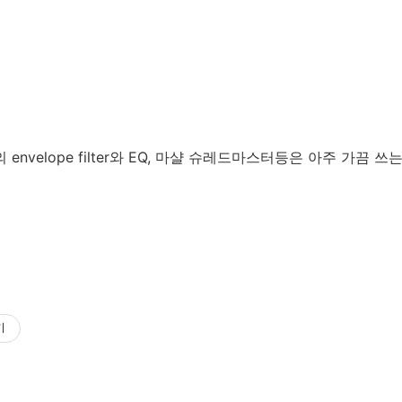
envelope filter와 EQ, 마샬 슈레드마스터등은 아주 가끔 쓰
기