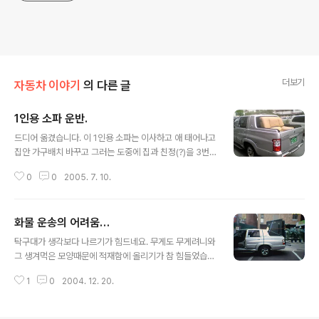
더보기
자동차 이야기
의 다른 글
1인용 소파 운반.
글 내용
드디어 옮겼습니다. 이 1인용 소파는 이사하고 애 태어나고
집안 가구배치 바꾸고 그러는 도중에 집과 친정(?)을 3번
정도 오간거 같네요. 집이 좁으니…. 1인용 소파는 비교적
0
0
2005. 7. 10.
수월한 화물인거 같습니다. 적재함 문을 열고 갈 필요도 없
고, 심지어는 깔깔이로 묶어줄 필요도 없고요. 손쉽게 옮겼
습니다.
화물 운송의 어려움…
글 내용
탁구대가 생각보다 나르기가 힘드네요. 무게도 무게려니와
그 생겨먹은 모양때문에 적재함에 올리기가 참 힘들었습니
다. 차야 긁히건 말건 우겨 넣었습니다. 게다가 금호동 산
1
0
2004. 12. 20.
꼭데기부터 강남까지 오려니 언덕도 많고 얼마나 불안했었
는지… 화물 운송의 어려움은 부피와의 싸움/절묘한 운전
술에 있지 않나 싶습니다.