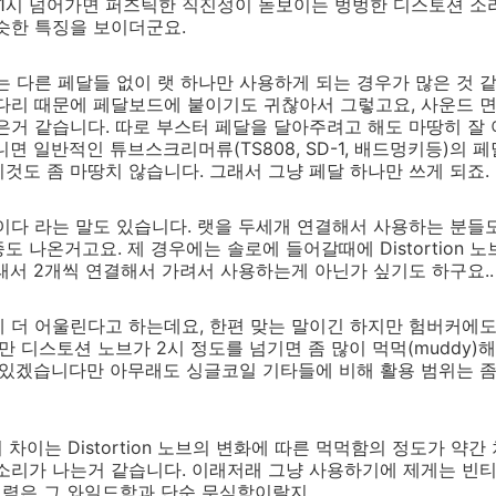
 1시 넘어가면 퍼즈틱한 직진성이 돋보이는 벙벙한 디스토션 소
슷한 특징을 보이더군요.
는 다른 페달들 없이 랫 하나만 사용하게 되는 경우가 많은 것 같
다리 때문에 페달보드에 붙이기도 귀찮아서 그렇고요, 사운드 
은거 같습니다. 따로 부스터 페달을 달아주려고 해도 마땅히 잘
니면 일반적인 튜브스크리머류(TS808, SD-1, 배드멍키등)의 
것도 좀 마땅치 않습니다. 그래서 그냥 페달 하나만 쓰게 되죠.
이다 라는 말도 있습니다. 랫을 두세개 연결해서 사용하는 분들도
 나온거고요. 제 경우에는 솔로에 들어갈때에 Distortion 
래서 2개씩 연결해서 가려서 사용하는게 아닌가 싶기도 하구요..
 더 어울린다고 하는데요, 한편 맞는 말이긴 하지만 험버커에도
만 디스토션 노브가 2시 정도를 넘기면 좀 많이 먹먹(muddy)
 있겠습니다만 아무래도 싱글코일 기타들에 비해 활용 범위는 
 차이는 Distortion 노브의 변화에 따른 먹먹함의 정도가 약간
소리가 나는거 같습니다. 이래저래 그냥 사용하기에 제게는 빈티
 매력은 그 와일드함과 단순 무식함이랄지….