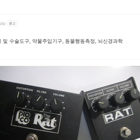
bio
광고
 및 수술도구, 약물주입기구, 동물행동측정, 뇌신경과학