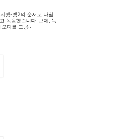
티지랫-랫2의 순서로 나열
 놓고 녹음했습니다. 근데, 녹
피오디를 그냥~