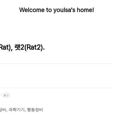
Welcome to youlsa's home!
t), 랫2(Rat2).
r
광고
장비, 과학기기, 행동장비