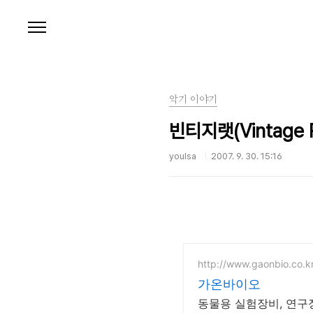
본문 바로가기
악기 이야기
빈티지랫(Vintage Ra
youlsa
2007. 9. 30. 15:16
http://www.gaonbio.co.k
가온바이오
동물용 실험장비, 연구