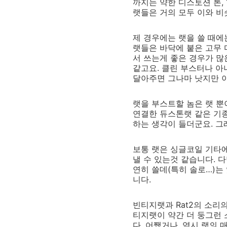
까지는 약한 디스토션 톤,
랫들은 거의 모두 이와 비
제 경우에는 랫을 쓸 때에
랫들은 바닥에 붙은 고무 
서 쓰는게 좋은 경우가 많
같고요. 클린 부스터나 아
달아주면 그나마 낫지만 이
랫을 부스트할 놈은 랫 뿐
연결한 듀스톤랫 같은 기종도
하는 생각이 들더군요. 그
보통 랫은 싱글코일 기타에
낼 수 있는것 같습니다. 다
연히 쓸데(특히 솔로…)는
니다.
빈티지랫과 Rat2의 소리의
티지랫이 약간 더 둥그런 
다. 어쨌거나, 역시 랫의