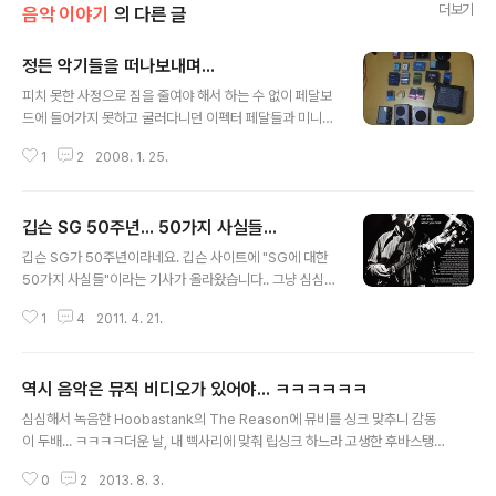
더보기
음악 이야기
의 다른 글
정든 악기들을 떠나보내며...
글 내용
피치 못한 사정으로 짐을 줄여야 해서 하는 수 없이 페달보
드에 들어가지 못하고 굴러다니던 이펙터 페달들과 미니
앰프들을 모두 처분했습니다. 하나 하나 공들여 구하고 아
1
2
2008. 1. 25.
껴서 썼던 것들이라 가슴이 아프네요. 대부분 사용기도 적
었던 것들이네요. 근데, 하나하나 연락오는 판매자들의 주
소 전화번호등을 적고 입금 받고 소포 포장하고 하는게 이
깁슨 SG 50주년... 50가지 사실들...
렇게 힘든줄 몰랐습니다. 겨우 스무개 남짓한 물건들 파는
글 내용
것도 이렇게 헛갈리고 힘들다니... 어쨌든, 모두 좋은 주인
깁슨 SG가 50주년이라네요. 깁슨 사이트에 "SG에 대한
찾아 갔다고 생각합니다. 조그만 물건들인데도 이것들이
50가지 사실들"이라는 기사가 올라왔습니다.. 그냥 심심해
모두 빠져나가니 생각보다 집이 훨씬 더 비어 보입니다. 사
서 점심시간에 대충대충 옮겨봅니다. 말 이상하거나 틀린
실 이 물건들 말고도 팔아치워야할 물건들이 페달보드 3개
1
4
2011. 4. 21.
것도 많을꺼예요.. ^^ http://bit.ly/ihvKlt 1. SG는 "솔리
중 2개, 기타 7개중 5개... 악기를 판다는게 생각보다 심리
드 기타(Solid Guitar)"의 약자 2. 레스폴 스탠다드를 대
적인 데미지가 크네요. 겨우 이펙..
체하기 위해 나왔음. 지금은 1958~1960년 생산 레스폴
역시 음악은 뮤직 비디오가 있어야... ㅋㅋㅋㅋㅋㅋ
이 호평을 받지만 1960년에 레스폴의 판매는 죽을 쒔다
글 내용
는.. 3. "레스폴" 이름으로 발매된 SG의 첫 3년간의 판매
심심해서 녹음한 Hoobastank의 The Reason에 뮤비를 싱크 맞추니 감동
량은 6,000여대. 그전까지의 레스폴의 판매량은 1,700
이 두배... ㅋㅋㅋㅋ더운 날, 내 삑사리에 맞춰 립싱크 하느라 고생한 후바스탱크
대. 4. 얇은 넥과 넥힐이 거의 없어 "세상에서 가장 빠른
멤버들께 감사드립니다. ㅋㅋㅋㅋㅋ The Reason ㅋㅋㅋㅋㅋㅋㅋㅋ from N
넥"이라고 광고가 되었다. 5. 바디와 넥의 조인트는 58~6
0
2
2013. 8. 3.
ate Park on Vimeo.