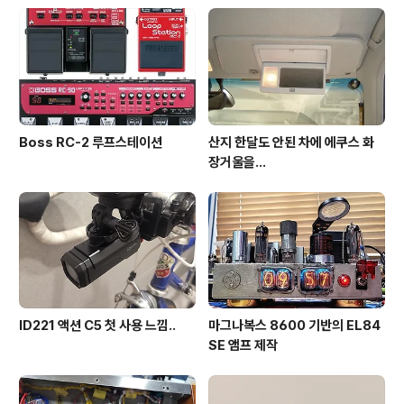
Boss RC-2 루프스테이션
산지 한달도 안된 차에 에쿠스 화
장거울을…
ID221 액션 C5 첫 사용 느낌..
마그나복스 8600 기반의 EL84
SE 앰프 제작