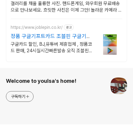
갤러리를 채울 훌륭한 사진. 핸드폰게임, 와우회원 무료배송
으로 만나보세요. 흐릿한 사진은 이제 그만! 놀라운 카메라 성
능으로 일상을 작품처럼 담아보세요.
https://www.joblepin.co.kr/
광고
정품 구글기프트카드 조블핀 구글기프
트 정품코드 판매처
구글카드 할인, BJ,유튜버 제휴업체 , 정품코
드 판매, 24시실시간빠른발송 오직 조블핀
에서만 구글플레이기프트카드 공식 정품코
드를 할인된 가격에 구입가능!
로그 정보
Welcome to youlsa's home!
구독하기