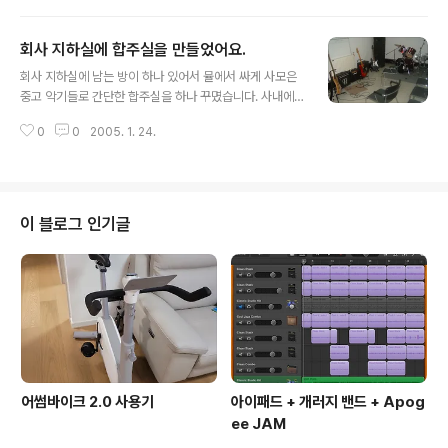
0 레스폴보다 3플렛 더 높다. 6...
회사 지하실에 합주실을 만들었어요.
글 내용
회사 지하실에 남는 방이 하나 있어서 뮬에서 싸게 사모은
중고 악기들로 간단한 합주실을 하나 꾸몄습니다. 사내에 r
ock에 관심이 있는 사람들을 모아서 뺀드부를 하나 만들
0
0
2005. 1. 24.
었거든요. 악기들의 퀄리티가 (특히 앰프들) 좀 거시기하긴
하지만, 아무리 낡고 초라해도 이런 공간이 하나 있다는 것
만으로도 얼마나 기쁜지 모릅니다. 그래서 이곳에 사진을
올려 자랑을… ^^
이 블로그 인기글
어썸바이크 2.0 사용기
아이패드 + 개러지 밴드 + Apog
ee JAM