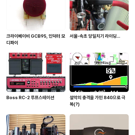
크라이베이비 GCB95, 인덕터 모
서울-속초 당일치기 라이딩...
디파이
Boss RC-2 루프스테이션
설악의 충격을 가민 840으로 극
복(?)