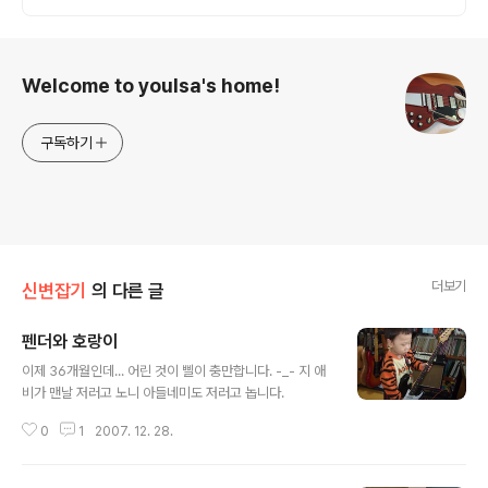
요.
로그 정보
Welcome to youlsa's home!
구독하기
더보기
신변잡기
의 다른 글
펜더와 호랑이
글 내용
이제 36개월인데... 어린 것이 삘이 충만합니다. -_- 지 애
비가 맨날 저러고 노니 아들네미도 저러고 놉니다.
0
1
2007. 12. 28.