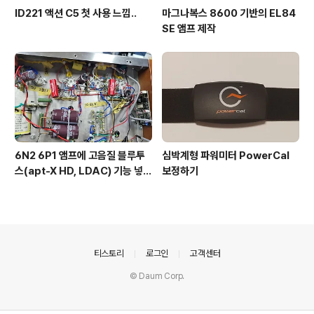
ID221 액션 C5 첫 사용 느낌..
마그나복스 8600 기반의 EL84
SE 앰프 제작
6N2 6P1 앰프에 고음질 블루투
심박계형 파워미터 PowerCal
스(apt-X HD, LDAC) 기능 넣
보정하기
기..
의안내
티스토리
로그인
고객센터
© Daum Corp.