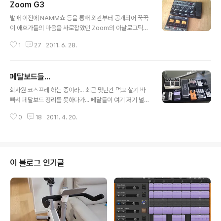
Zoom G3
글 내용
발매 이전에 NAMM쇼 등을 통해 외관부터 공개되어 꾹꾹
이 애호가들의 마음을 사로잡았던 Zoom의 아날로그틱한
UI를 가진 멀티 이펙터 G3입니다. 의외로 해외와 큰 시차
1
27
2011. 6. 28.
없이 국내에서 발매되었고, 게다가 수입처의 선처(?)때문
인지 비교적 싼 가격에 출시되었네요. 첫 느낌... 꾹꾹이 애
호가의 입장에서 G3를 보며 처음 느끼게 되는 점은 "야~
페달보드들...
저건 나도 쓸 수 있겠다"였습니다. 예전에 GT시리즈와 P
글 내용
OD 시리즈등을 써보며 "내가 머리가 나쁘구나" 하는 점을
회사원 코스프레 하는 중이라... 최근 몇년간 먹고 살기 바
절실히 깨달았는데요, 톤을 조절해보려고 뭔가를 눌렀는데
빠서 페달보드 정리를 못하다가... 페달들이 여기 저기 널부
컴퓨터에서나 보던 "메뉴"같은게 떠버리면 머릿속이 멍해
러져 있는게 보기 안좋아서 분야별로 제 집을 찾아주는 작
진다고나 할지.... 그 이후에 보스의 ME-50, ME-70등 노
0
18
2011. 4. 20.
업을 역시 몇년에 걸쳐서 했습니다. 보스/롤랜드 빠돌이라
브를 직접 돌려서 조절하도록 해놓은 멀티들을 보면서 이
서 주로 보스 페달들이 많은데요, 하나하나 생각해서 보드
건 좀 쉽다 싶은 생..
만들어 넣어주다 보니 양이 좀 되네요... -_- 합주할 때는
돌아가면서 씁니다.... 함께 합주하는 멤버들의 반응이 제일
괜찮은건 메인으로 쓰는 보드.... 메인 페달보드입니다. 제
이 블로그 인기글
가 써본 페달들 중에 여러모로 생각을 해서 제게 맞는 페달
들 액기스만 모아서 페달트레인2 미디움 하드케이스 버전
에 배치했습니다. (파워는 부두랩 페달파워2) Korg 피치
블랙 -> 킬리 컴프 -> Klon Centaur의 클론 (trans님의
..