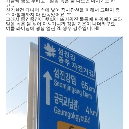
가끔씩 뺨도 부비고... 얼음 녹은 물 나오면 마시기도 하
고...
신기한건 페니어 속에 넣어 직사광선을 피해서 그런지 종
주 마칠때까지 다 안녹았어요. ^^
그래서 중간중간에 햇볕에 뜨거워진 물통에 파워에이드와
얼음 녹은 물 섞어 마셔가니까 정말 기운이 나더라구요.
여름 라이딩에 꽝꽝 얼린 2L 생수 강추입니다!!!!