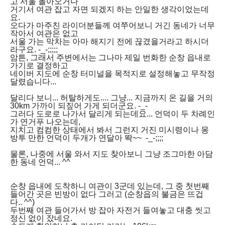
고 서울 돌아오거나
거기서 여관 잡고 자면 되겠지 하는 안일한 생각이었는데
요.
오다가 마주친 라이더분들께 여쭈어보니 거긴 동네가 너무
작아서 여관은 없고
서울 가는 막차는 아마 해지기 전에 끊겼을거라고 하시더
라구요. -_-;;;;;
암튼, 그래서 주변에서는 그나마 제일 번화한 순창 읍내로
가기로 결정하고
네이버 지도에 순창 터미널을 목적지로 설정해놓고 무작정
달렸습니다...
달리다 보니... 허탈하게도.... 그냥... 지금까지 온 길을 거의
30km 가까이 되짚어 가게 되더군요. -_-
그러다 도로로 나가서 달리게 되는데요... 언덕이 두 차례인
가 연거푸 나오는데,
지치고 컴컴한 상태에서 봐서 그런지 거진 미시령이나 몽
방투 만한 언덕이 두개가 연달아 똭~~ -_-;;;;
물론, 나중에 서울 와서 지도 찾아보니 그냥 조그마한 아담
한 동네 언덕... ^^
순창 읍내에 도착하니 여관이 3군데 있는데, 그 중 첫번째
들어간 곳은 빈방이 없다 그러고 (순창읍의 불금은 뜨겁
다.. ^^)
두번째 여관 들어가서 방 잡아 자전거 들여놓고 대충 씻고
정신 없이 잤네요.