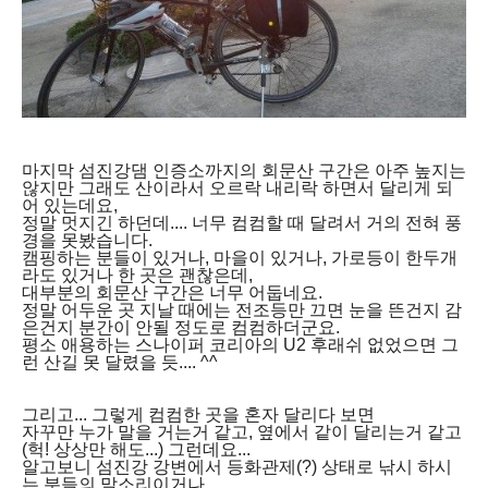
마지막 섬진강댐 인증소까지의 회문산 구간은 아주 높지는
않지만 그래도 산이라서 오르락 내리락 하면서 달리게 되
어 있는데요,
정말 멋지긴 하던데.... 너무 컴컴할 때 달려서 거의 전혀 풍
경을 못봤습니다.
캠핑하는 분들이 있거나, 마을이 있거나, 가로등이 한두개
라도 있거나 한 곳은 괜찮은데,
대부분의 회문산 구간은 너무 어둡네요.
정말 어두운 곳 지날 때에는 전조등만 끄면 눈을 뜬건지 감
은건지 분간이 안될 정도로 컴컴하더군요.
평소 애용하는 스나이퍼 코리아의 U2 후래쉬 없었으면 그
런 산길 못 달렸을 듯.... ^^
그리고... 그렇게 컴컴한 곳을 혼자 달리다 보면
자꾸만 누가 말을 거는거 같고, 옆에서 같이 달리는거 같고
(헉! 상상만 해도...) 그런데요...
알고보니 섬진강 강변에서 등화관제(?) 상태로 낚시 하시
는 분들의 말소리이거나