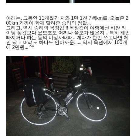
아래는, 그동안 11개월간 저와 1만 1천 7백km를, 오늘은 2
00km 가까이 함께 달려준 승리의 썸탈...
그리고, 역시 승리의 목장갑!!! 목장갑이 여행에선 비싼 라
이딩 장갑보다 요모조모 어찌나 쓸모가 많은지... 특히 체인
빠지거나 하는 등의 비상사태때.. 게다가 한번 쓰고나면 체
인 닦고 버려도 하나도 안아까운...... 역시 옥션에서 100개
에 2만원... ^^