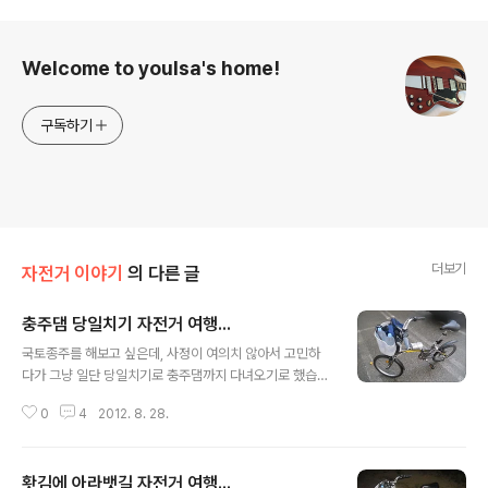
로그 정보
Welcome to youlsa's home!
구독하기
더보기
자전거 이야기
의 다른 글
충주댐 당일치기 자전거 여행...
글 내용
국토종주를 해보고 싶은데, 사정이 여의치 않아서 고민하
다가 그냥 일단 당일치기로 충주댐까지 다녀오기로 했습니
다. 다음에 또 시간이 나면 충주까지 점프해서 당일치기로
0
4
2012. 8. 28.
상주까지 달리고, 또 당일치기로 상주에서 대구, 대구에서
부산 뭐 그런 식으로 해볼까 하는 생각입니다. 지난 8월 2
5일 토요일 새벽까지 비가 많이 왔는데요, 새벽에 일어나
홧김에 아라뱃길 자전거 여행...
서 비오는거 보면서 "오늘은 못가겠구나"하며 창밖을 보고