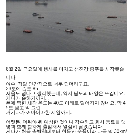
8월 2일 금요일에 행사를 마치고 섬진강 종주를 시작했습
니다.
여수, 정말 인간적으로 너무 덥더라구요.
33도에 습도 85... -_-
서울도 덥다고 생각했는데, 역시 남도의 태양은 뜨겁네요.
게다가 습하기까지...
폰에 찍힌 체감 온도는 40도 아래로 떨어지지 않네요. 막 4
5도 넘고 막 그런....
거기다가 어마어마한 지열까지...
어쨋든, 더위야 뭐 예상한 것이니 감수하고 회사 동료들 댓
명과 함께 힘차게 출발해서 열심히 달렸습니다.
게다가 처음 출발할때부터 한동안 순풍이라 다들 막 30km/