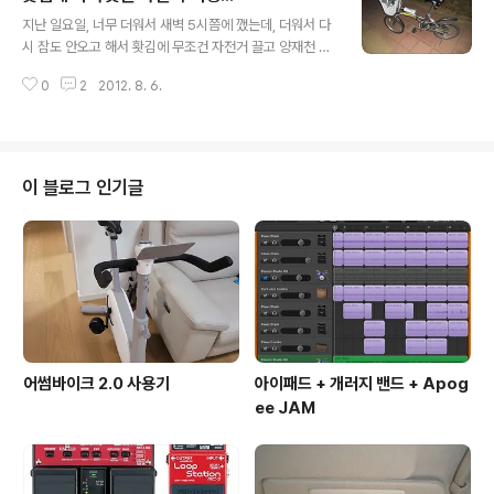
글 내용
있는데, 6시쯤 되니 갑자기 비가 그치더군요. 그래서 생수
지난 일요일, 너무 더워서 새벽 5시쯤에 깼는데, 더워서 다
통 2개, 쵸코바 2개, 편의점에서 삼각김밥 3개, 포카리 스
시 잠도 안오고 해서 홧김에 무조건 자전거 끌고 양재천 나
웨트 작은거 1병, 펑크 패치키트... 이렇게 바구니(여행엔
왔다가 우발적으로 아라뱃길 다녀왔습니다.(저 사는 곳은
바구니가 최고^^)에 던져넣고 아침 7시 거의 다 되어서 서
0
2
2012. 8. 6.
개포동... ) 집에 자전거라고 해봐야 마누라의 삼천리 바구
울 개포동에서 출발했습니다. 역시 마누라님의 삼천리 자
니 자전거 뿐이네요... (예쁜 알톤 하이브리드 R7 같은거 하
전거... ^^ 7단 기어 ..
나 사달라고 해도 안사줘요 -_- ) 암튼, 이 자전거에 그냥 2
L 생수통, 초코바, 휴대용 펌프랑 패치 키트를 넣은 가방 바
구니에 넣고 출발했습니다. 양재천 -> 탄천 -> 한강으로
이 블로그 인기글
나갑니다. 평소에도 이 자전거로 이 경로로 출퇴근 합니다.
] 뭐.. 청담대교 지나가다 보니 해가 뜨네요... 한강의 일출
도 나름 괜찮습니다. 20km마다 10분씩 쉬자고 마음을 먹
어서... 일단 여의도에서 10분 쉬고 물 마시고.....
어썸바이크 2.0 사용기
아이패드 + 개러지 밴드 + Apog
ee JAM