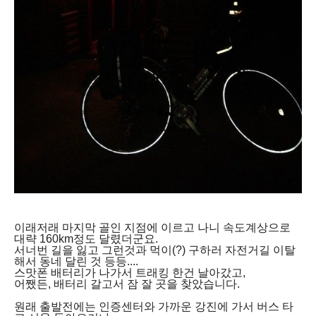
이래저래 마지막 골인 지점에 이르고 나니 속도계상으로
대략 160km정도 달렸더군요.
서너번 길을 잃고 그런것과 먹이(?) 구하러 자전거길 이탈
해서 동네 달린 것 등등....
스맛폰 배터리가 나가서 트래킹 한건 날아갔고,
어쨌든, 배터리 갈고서 잠 잘 곳을 찾았습니다.
원래 출발전에는 인증센터와 가까운 강진에 가서 버스 타