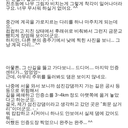
전조등에 나무 그림자 비치는게 그렇게 착각이 일어나더라
구요. 너무 무서워 하실거 없어요. ^^
중간에 계곡을 가로지르는 다리를 하나 마주치게 되는데
요,
컴컴하고 지친 상태에서 후래쉬로 비춰봐서 그런지 금문교
뺨치게 장엄해 보이더군요.
하지만, 다른 분의 종주기에서 낮에 찍힌 사진을 보니... 그
냥 계곡 다리... ^^
아뭏튼, 그 산길을 뚫고 가다보니... 드디어.... 마지막 인증
센터가... 엉엉엉~
근데, 아무리 주위를 둘러봐도 댐은 보이지 않네요.
나중에 서울 와서 보니까 섬진강댐까지 가는 길은 공사 등
등으로 위험해서
길을 폐쇄하고 인증소를 3~4km 정도 아랫쪽에 옮겨 놓았
다고 하는군요.
결국, 제가 섬진강댐이라고 생각하고 갔던 곳은 "회문 삼거
리"이더군요. -_-
뭐 캄캄하고 시커머니 하나도 안보여서 실제 댐에 갔어도
뭐...
어쨌든 인증도장 찍었으니 완주는 완주... ^^