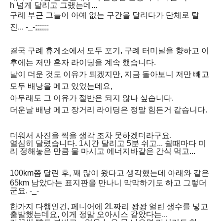
h 넘게 달리고 그랬는데...
구례 부근 그늘이 아예 없는 구간을 달리다가 단체로 탈
진... -_-;;;;;;;
결국 구례 휴게소에서 모두 포기, 구례 터미널을 향하고 이
후에는 저만 혼자 라이딩을 계속 했습니다.
날이 더운 것도 이유가 되겠지만, 지금 돌아보니 저만 빼고
모두 배낭을 메고 있었는데요,
아무래도 그 이유가 절반은 되지 않나 싶습니다.
더운날 배낭 메고 장거리 라이딩은 정말 힘든거 같습니다.
더워서 사진을 찍을 생각 조차 못하겠더라구요.
열심히 달렸습니다. 1시간 달리고 5분 쉬고... 쉴때마다 미
리 정해놓은 만큼 물 마시고 에너지바같은 간식 먹고...
100km쯤 달린 후,
꽤 많이 왔다고 생각했는데 아래와 같은
65km 남았다는 표지판을 만나니 막막하기도 하고 그렇더
군요. -_-
한가지 다행인건, 페니어에 2L짜리 꽝꽝 얼린 생수를 넣고
출발했는데요, 이게 정말 오아시스 같았다는...