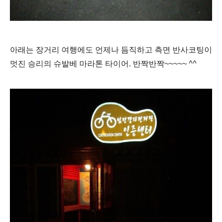
아래는 장거리 여행에도 언제나 듬직하고 측면 반사코팅이
멋진 승리의 슈발베 마라톤 타이어. 반짝반짝~~~~~ ^^