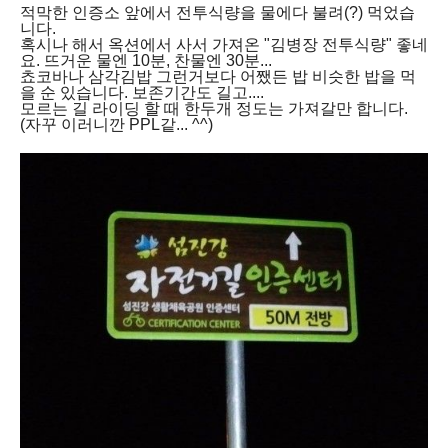
적막한 인증소 앞에서 전투식량을 물에다 불려(?) 먹었습
니다.
혹시나 해서 옥션에서 사서 가져온 "김병장 전투식량" 좋네
요. 뜨거운 물엔 10분, 찬물엔 30분...
쵸코바나 삼각김밥 그런거보다 어쨌든 밥 비슷한 밥을 먹
을 순 있습니다. 보존기간도 길고....
모르는 길 라이딩 할 때 한두개 정도는 가져갈만 합니다.
(자꾸 이러니깐 PPL같... ^^)