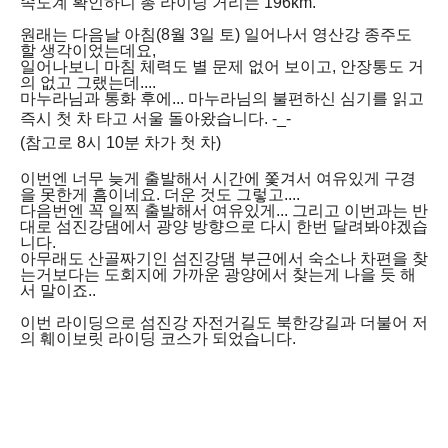
속도계 확인하니 총 라이딩 거리는 196km.
원래는 다음날 아침(8월 3일 토) 일어나서 영산강 종주도
할 생각이었는데요,
일어나보니 마침 체력도 별 문제 없어 보이고, 안장통도 거
의 없고 그랬는데....
마누라님과 통화 후에... 마누라님의 불편하신 심기를 읽고
즉시
첫 차 타고 서울 돌아왔습니다. -_-
(참고로 8시 10분 차가 첫 차)
이번엔 너무 늦게 출발해서 시간에 쫓겨서 여유있게 구경
을 못한게 흠이네요. 더운 것도 그렇고....
다음번엔 꼭 일찍 출발해서 여유있게... 그리고 이번과는 반
대로 섬진강댐에서 광양 방향으로 다시 한번 달려봐야겠습
니다.
아무래도 산골짜기인 섬진강댐 부근에서 숙소나 차편을 찾
는거보다는 도회지에 가까운 광양에서 찾는게 나을 듯 해
서 말이죠..
이번 라이딩으로 섬진강 자전거길도 북한강길과 더불어 저
의 훼이보릿 라이딩 코스가 되었습니다.