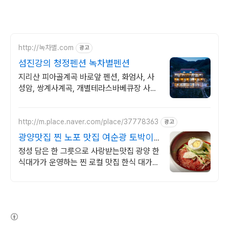
http://녹차별.com
광고
섬진강의 청정펜션 녹차별펜션
지리산 피아골계곡 바로앞 펜션, 화엄사, 사
성암, 쌍계사계곡, 개별테라스바베큐장 사성
암, 화엄사, 천은사, 지리산둘레길, 섬진강뷰,
화개장터 3분
http://m.place.naver.com/place/37778363
광고
광양맛집 찐 노포 맛집 여순광 토박이
들의 찐 맛집
정성 담은 한 그릇으로 사랑받는맛집 광양 한
식대가가 운영하는 찐 로컬 맛집 한식 대가
손맛으로 완성된 광양 로컬 맛집 한 상 차림
광양 중마동에서 만나는 냉면
(새창열림)