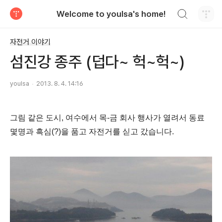
검색하기
Welcome to youlsa's home!
티스토리
자전거 이야기
섬진강 종주 (덥다~ 헉~헉~)
youlsa
2013. 8. 4. 14:16
그림 같은 도시, 여수에서 목-금 회사 행사가 열려서 동료
몇명과 흑심(?)을 품고 자전거를 싣고 갔습니다.