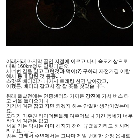
이래저래 마지막 골인 지점에 이르고 나니 속도계상으로
대략 160km정도 달렸더군요.
서너번 길을 잃고 그런것과 먹이(?) 구하러 자전거길 이탈
해서 동네 달린 것 등등....
스맛폰 배터리가 나가서 트래킹 한건 날아갔고,
어쨌든, 배터리 갈고서 잠 잘 곳을 찾았습니다.
원래 출발전에는 인증센터와 가까운 강진에 가서 버스 타
고 서울 돌아오거나
거기서 여관 잡고 자면 되겠지 하는 안일한 생각이었는데
요.
오다가 마주친 라이더분들께 여쭈어보니 거긴 동네가 너무
작아서 여관은 없고
서울 가는 막차는 아마 해지기 전에 끊겼을거라고 하시더
라구요. -_-;;;;;
암튼, 그래서 주변에서는 그나마 제일 번화한 순창 읍내로