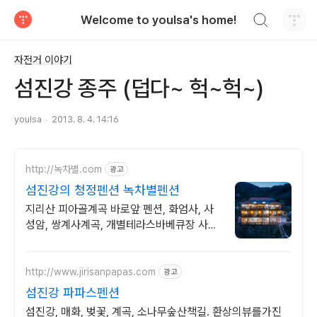
검색하기
Welcome to youlsa's home!
티스토리
자전거 이야기
섬진강 종주 (덥다~ 헉~헉~)
youlsa
2013. 8. 4. 14:16
http://녹차별.com
광고
섬진강의 청정펜션 녹차별펜션
지리산 피아골계곡 바로앞 펜션, 화엄사, 사
성암, 쌍계사계곡, 개별테라스바베큐장 사성
암, 화엄사, 천은사, 지리산둘레길, 섬진강뷰,
화개장터 3분
http://www.jirisanpapas.com
광고
섬진강 파파스펜션
섬진강, 매화, 벚꽃, 계곡, 소나무숲산책길. 환상의뷰를가진