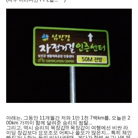
아래는, 그동안 11개월간 저와 1만 1천 7백km를, 오늘은 2
00km 가까이 함께 달려준 승리의 썸탈...
그리고, 역시 승리의 목장갑!!! 목장갑이 여행에선 비싼 라
이딩 장갑보다 요모조모 어찌나 쓸모가 많은지... 특히 체인
빠지거나 하는 등의 비상사태때.. 게다가 한번 쓰고나면 체