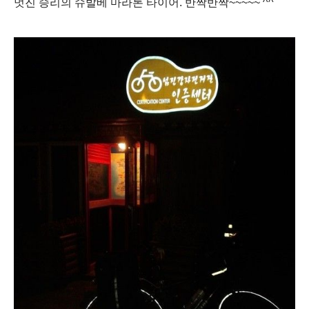
멋진 승리의 슈발베 마라톤 타이어. 반짝반짝~~~~~ ^^