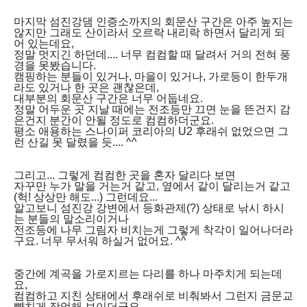
마지막 섬진강댐 인증소까지의 회문산 구간은 아주 높지는
않지만 그래도 산이라서 오르락 내리락 하면서 달리게 되
어 있는데요,
정말 멋지긴 하던데.... 너무 컴컴할 때 달려서 거의 전혀 풍
경을 못봤습니다.
캠핑하는 분들이 있거나, 마을이 있거나, 가로등이 한두개
라도 있거나 한 곳은 괜찮은데,
대부분의 회문산 구간은 너무 어둡네요.
정말 어두운 곳 지날 때에는 전조등만 끄면 눈을 뜬건지 감
은건지 분간이 안될 정도로 컴컴하더군요.
평소 애용하는 스나이퍼 코리아의 U2 후래쉬 없었으면 그
런 산길 못 달렸을 듯.... ^^
그리고... 그렇게 컴컴한 곳을 혼자 달리다 보면
자꾸만 누가 말을 거는거 같고, 옆에서 같이 달리는거 같고
(헉! 상상만 해도...) 그런데요...
알고보니 섬진강 강변에서 등화관제(?) 상태로 낚시 하시
는 분들의 말소리이거나
전조등에 나무 그림자 비치는게 그렇게 착각이 일어나더라
구요. 너무 무서워 하실거 없어요. ^^
중간에 계곡을 가로지르는 다리를 하나 마주치게 되는데
요,
컴컴하고 지친 상태에서 후래쉬로 비춰봐서 그런지 금문교
뺨치게 장엄해 보이더군요.