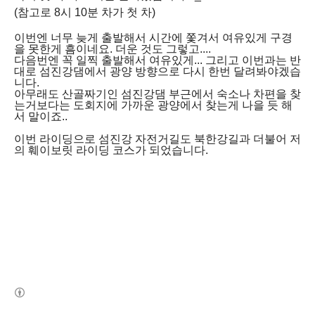
(참고로 8시 10분 차가 첫 차)
이번엔 너무 늦게 출발해서 시간에 쫓겨서 여유있게 구경
을 못한게 흠이네요. 더운 것도 그렇고....
다음번엔 꼭 일찍 출발해서 여유있게... 그리고 이번과는 반
대로 섬진강댐에서 광양 방향으로 다시 한번 달려봐야겠습
니다.
아무래도 산골짜기인 섬진강댐 부근에서 숙소나 차편을 찾
는거보다는 도회지에 가까운 광양에서 찾는게 나을 듯 해
서 말이죠..
이번 라이딩으로 섬진강 자전거길도 북한강길과 더불어 저
의 훼이보릿 라이딩 코스가 되었습니다.
(새창열림)