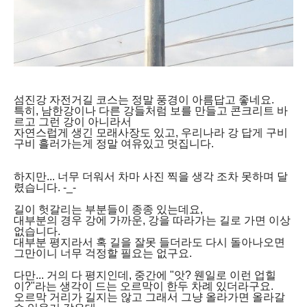
섬진강 자전거길 코스는 정말 풍경이 아름답고 좋네요.
특히, 남한강이나 다른 강들처럼 보를 만들고 콘크리트 바
르고 그런 강이 아니라서
자연스럽게 생긴 모래사장도 있고, 우리나라 강 답게 구비
구비 흘러가는게 정말 여유있고 멋집니다.
하지만... 너무 더워서 차마 사진 찍을 생각 조차 못하며 달
렸습니다. -_-
길이 헛갈리는 부분들이 종종 있는데요,
대부분의 경우 강에 가까운, 강을 따라가는 길로 가면 이상
없습니다.
대부분 평지라서 혹 길을 잘못 들더라도 다시 돌아나오면
그만이니 너무 걱정할 필요는 없구요.
다만... 거의 다 평지인데, 중간에 "앗? 웬일로 이런 업힐
이?"라는 생각이 드는 오르막이 한두 차례 있더라구요.
오르막 거리가 길지는 않고 그래서 그냥 올라가면 올라갈