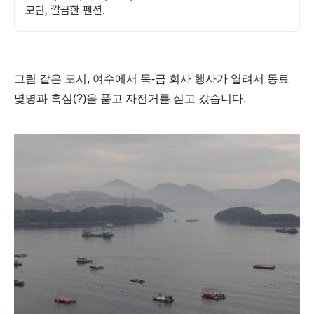
모던, 깔끔한 펜션.
그림 같은 도시, 여수에서 목-금 회사 행사가 열려서 동료
몇명과 흑심(?)을 품고 자전거를 싣고 갔습니다.