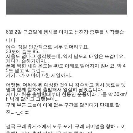
8월 2일 금요일에 행사를 마치고 섬진강 종주를 시작했습
니다.
여수, 정말 인간적으로 너무 덥더라구요.
33도에 습도 85... -_-
서울도 덥다고 생각했는데, 역시 남도의 태양은 뜨겁네요.
게다가 습하기까지...
폰에 찍힌 체감 온도는 40도 아래로 떨어지지 않네요. 막 4
5도 넘고 막 그런....
거기다가 어마어마한 지열까지...
어쨋든, 더위야 뭐 예상한 것이니 감수하고 회사 동료들 댓
명과 함께 힘차게 출발해서 열심히 달렸습니다.
게다가 처음 출발할때부터 한동안 순풍이라 다들 막 30km/
h 넘게 달리고 그랬는데...
구례 부근 그늘이 아예 없는 구간을 달리다가 단체로 탈
진... -_-;;;;;;;
결국 구례 휴게소에서 모두 포기, 구례 터미널을 향하고 이