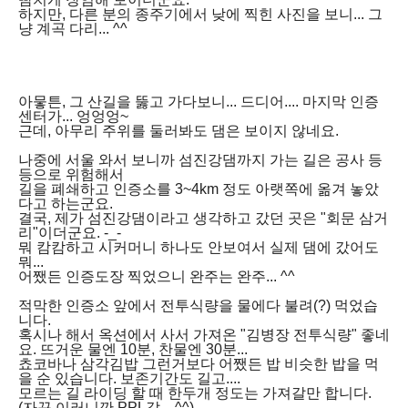
하지만, 다른 분의 종주기에서 낮에 찍힌 사진을 보니... 그
냥 계곡 다리... ^^
아뭏튼, 그 산길을 뚫고 가다보니... 드디어.... 마지막 인증
센터가... 엉엉엉~
근데, 아무리 주위를 둘러봐도 댐은 보이지 않네요.
나중에 서울 와서 보니까 섬진강댐까지 가는 길은 공사 등
등으로 위험해서
길을 폐쇄하고 인증소를 3~4km 정도 아랫쪽에 옮겨 놓았
다고 하는군요.
결국, 제가 섬진강댐이라고 생각하고 갔던 곳은 "회문 삼거
리"이더군요. -_-
뭐 캄캄하고 시커머니 하나도 안보여서 실제 댐에 갔어도
뭐...
어쨌든 인증도장 찍었으니 완주는 완주... ^^
적막한 인증소 앞에서 전투식량을 물에다 불려(?) 먹었습
니다.
혹시나 해서 옥션에서 사서 가져온 "김병장 전투식량" 좋네
요. 뜨거운 물엔 10분, 찬물엔 30분...
쵸코바나 삼각김밥 그런거보다 어쨌든 밥 비슷한 밥을 먹
을 순 있습니다. 보존기간도 길고....
모르는 길 라이딩 할 때 한두개 정도는 가져갈만 합니다.
(자꾸 이러니깐 PPL같... ^^)