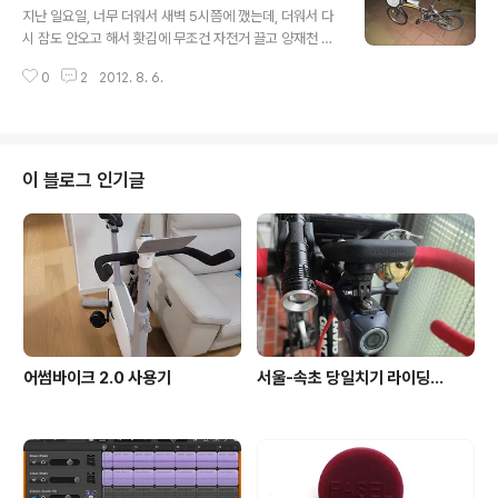
있는데, 6시쯤 되니 갑자기 비가 그치더군요. 그래서 생수
지난 일요일, 너무 더워서 새벽 5시쯤에 깼는데, 더워서 다
통 2개, 쵸코바 2개, 편의점에서 삼각김밥 3개, 포카리 스
시 잠도 안오고 해서 홧김에 무조건 자전거 끌고 양재천 나
웨트 작은거 1병, 펑크 패치키트... 이렇게 바구니(여행엔
왔다가 우발적으로 아라뱃길 다녀왔습니다.(저 사는 곳은
바구니가 최고^^)에 던져넣고 아침 7시 거의 다 되어서 서
0
2
2012. 8. 6.
개포동... ) 집에 자전거라고 해봐야 마누라의 삼천리 바구
울 개포동에서 출발했습니다. 역시 마누라님의 삼천리 자
니 자전거 뿐이네요... (예쁜 알톤 하이브리드 R7 같은거 하
전거... ^^ 7단 기어 ..
나 사달라고 해도 안사줘요 -_- ) 암튼, 이 자전거에 그냥 2
L 생수통, 초코바, 휴대용 펌프랑 패치 키트를 넣은 가방 바
구니에 넣고 출발했습니다. 양재천 -> 탄천 -> 한강으로
이 블로그 인기글
나갑니다. 평소에도 이 자전거로 이 경로로 출퇴근 합니다.
] 뭐.. 청담대교 지나가다 보니 해가 뜨네요... 한강의 일출
도 나름 괜찮습니다. 20km마다 10분씩 쉬자고 마음을 먹
어서... 일단 여의도에서 10분 쉬고 물 마시고.....
어썸바이크 2.0 사용기
서울-속초 당일치기 라이딩...