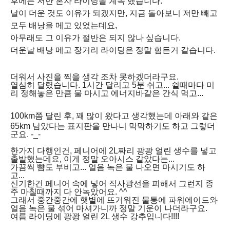
후에는 저만 혼자 라이딩을 계속 했습니다.
날이 더운 것도 이유가 되겠지만, 지금 돌아보니 저만 빼고
모두 배낭을 메고 있었는데요,
아무래도 그 이유가 절반은 되지 않나 싶습니다.
더운날 배낭 메고 장거리 라이딩은 정말 힘든거 같습니다.
더워서 사진을 찍을 생각 조차 못하겠더라구요.
열심히 달렸습니다. 1시간 달리고 5분 쉬고... 쉴때마다 미
리 정해놓은 만큼 물 마시고 에너지바같은 간식 먹고...
100km쯤 달린 후,
꽤 많이 왔다고 생각했는데 아래와 같은
65km 남았다는 표지판을 만나니 막막하기도 하고 그렇더
군요. -_-
한가지 다행인건, 페니어에 2L짜리 꽝꽝 얼린 생수를 넣고
출발했는데요, 이게 정말 오아시스 같았다는...
가끔씩 뺨도 부비고... 얼음 녹은 물 나오면 마시기도 하
고...
신기한건 페니어 속에 넣어 직사광선을 피해서 그런지 종
주 마칠때까지 다 안녹았어요. ^^
그래서 중간중간에 햇볕에 뜨거워진 물통에 파워에이드와
얼음 녹은 물 섞어 마셔가니까 정말 기운이 나더라구요.
여름 라이딩에 꽝꽝 얼린 2L 생수 강추입니다!!!!