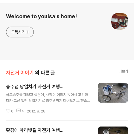
로그 정보
Welcome to youlsa's home!
구독하기
더보기
자전거 이야기
의 다른 글
충주댐 당일치기 자전거 여행...
글 내용
국토종주를 해보고 싶은데, 사정이 여의치 않아서 고민하
다가 그냥 일단 당일치기로 충주댐까지 다녀오기로 했습니
다. 다음에 또 시간이 나면 충주까지 점프해서 당일치기로
0
4
2012. 8. 28.
상주까지 달리고, 또 당일치기로 상주에서 대구, 대구에서
부산 뭐 그런 식으로 해볼까 하는 생각입니다. 지난 8월 2
5일 토요일 새벽까지 비가 많이 왔는데요, 새벽에 일어나
홧김에 아라뱃길 자전거 여행...
서 비오는거 보면서 "오늘은 못가겠구나"하며 창밖을 보고
글 내용