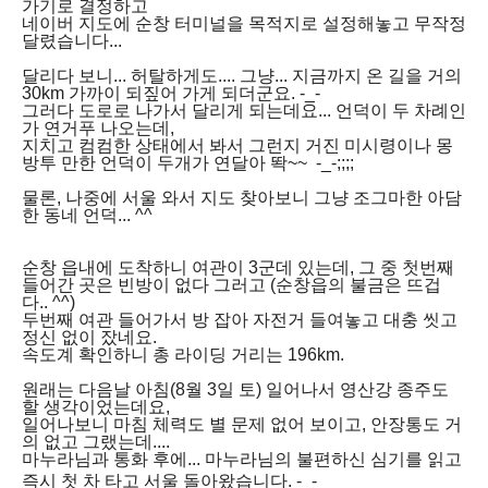
가기로 결정하고
네이버 지도에 순창 터미널을 목적지로 설정해놓고 무작정
달렸습니다...
달리다 보니... 허탈하게도.... 그냥... 지금까지 온 길을 거의
30km 가까이 되짚어 가게 되더군요. -_-
그러다 도로로 나가서 달리게 되는데요... 언덕이 두 차례인
가 연거푸 나오는데,
지치고 컴컴한 상태에서 봐서 그런지 거진 미시령이나 몽
방투 만한 언덕이 두개가 연달아 똭~~ -_-;;;;
물론, 나중에 서울 와서 지도 찾아보니 그냥 조그마한 아담
한 동네 언덕... ^^
순창 읍내에 도착하니 여관이 3군데 있는데, 그 중 첫번째
들어간 곳은 빈방이 없다 그러고 (순창읍의 불금은 뜨겁
다.. ^^)
두번째 여관 들어가서 방 잡아 자전거 들여놓고 대충 씻고
정신 없이 잤네요.
속도계 확인하니 총 라이딩 거리는 196km.
원래는 다음날 아침(8월 3일 토) 일어나서 영산강 종주도
할 생각이었는데요,
일어나보니 마침 체력도 별 문제 없어 보이고, 안장통도 거
의 없고 그랬는데....
마누라님과 통화 후에... 마누라님의 불편하신 심기를 읽고
즉시
첫 차 타고 서울 돌아왔습니다. -_-