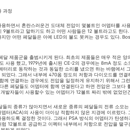
화 과정
사용하면서 혼란스러운건 도대체 전압이 몇볼트인 어뎁터를 사용
이 9볼트라고 말하기도 하고 어떤 사람들은 12 볼트라고도 한다. 
지만 어떤 페달들은 아예 LED의 불도 못켜는 경우도 있다. Bo
펙트 페달 제품군을 출범시키게 된다. 최초의 제품들은 매우 적은 
정도 사용 했고, 1979년에 출시된 CE-2의 경우에는 8mA 정도 
배터리로 동작하는 것과 동일한 소리를 냈으면 하는 바램에서 그
되었다. 그래서 내부에 470옴 정도의 저항과 다이오드를 연결
 함께 연결하는 경우에도 전압을 일정하게 유지하기 위해서 그런
다른 페달들도 어뎁터에 함께 연결된다고 하면 전압은 그보다 
의 개발자들이 사용할수 있는 어뎁터가 12볼트 짜리 밖에 없었던건
달들의 종류가 많아지면서 새로운 종류의 페달들의 전류 소모는 
뎁터(ACA)의 사용이 더이상 적합하지 않은 지경에 이르렀다. 그
용하도록 결정한 것이다. 그래서 PSA 방식의 어뎁터가 탄생하
처럼 12볼트로 공급하고 이펙터 내부에서 저항으로 전압을 떨구는
충분하게 되었다.