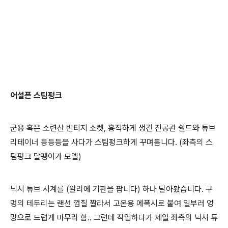
어설픈 스팀펑크
군용 혹은 소련산 빈티지 소켓, 흉직하게 생긴 진공관 쉴드와 튜브
리테이너 등등등을 사다가 스팀펑크하게 꾸며봅니다. (좌측의 스
팀펑크 달팽이가 모델)
닉시 튜브 시계를 (알리에 기판을 팝니다) 하나 달아봤습니다. 구
멍의 테두리는 랜선 껍질 짤라서 고온용 에폭시로 붙여 일부러 엉
망으로 드럽게 마무리 함.. 그런데 작업하다가 제일 좌측의 닉시 튜