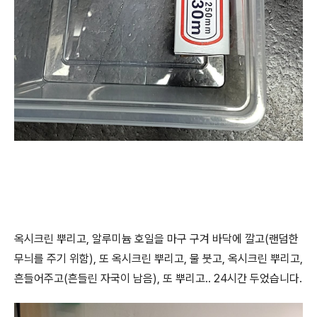
옥시크린 뿌리고, 알루미늄 호일을 마구 구겨 바닥에 깔고(랜덤한
무늬를 주기 위함), 또 옥시크린 뿌리고, 물 붓고, 옥시크린 뿌리고,
흔들어주고(흔들린 자국이 남음), 또 뿌리고.. 24시간 두었습니다.