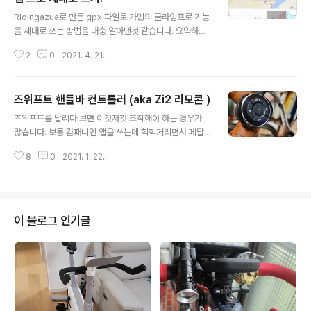
글 내용
Ridingazua로 만든 gpx 파일로 가민의 클라임프로 기능
을 제대로 쓰는 방법을 대충 알아낸것 같습니다. 요약하면,
Ridingazua에서 만든 gpx 파일을 스트라바에 올려서 고
2
0
2021. 4. 21.
도 데이타를 보정하도록 하여 그 gpx를 다시 받아 쓰
면......되는 것 같습니다. (아직 실제 라이딩 나가서 확인은
못해봤습니다. ) 1. 코스 만들기 일단 Ridingazua에서 코
즈위프트 핸들바 컨트롤러 (aka Zi2 리모콘 )
스를 만들고요, GPX 파일로 내보내기를 해서 다운로드 받
글 내용
습니다. 2. GPX 파일에 타임스탬프 입히기 이 GPX 파일
즈위프트를 달리다 보면 이것저것 조작해야 하는 경우가
을 스트라바에 올려야 하는데, 위에서 만든 GPX 파일은 실
많습니다. 보통 컴패니언 앱을 쓰는데 헉헉거리면서 페달
제 라이딩 기록이 아니라서 코스에 대한 정보들만 존재하
돌리면서 앱 화면을 보며 정확히 클릭 하기가 쉽지 않습니
고 시간에 대한 정보들이 없습니다. 이걸 가상의 시간 정보
8
0
2021. 1. 22.
다. 그래서, 자동차, 오토바이 등에 많이 쓰는 블루투스 미
들로 채워줘야 스트라바가 업로드를 받아줍니다. Goto..
디어 컨트롤러를 이용해서 조작을 편안하게 할 수 있는 방
법을 한번 사용해봤습니다. AutoHotKey라고 하는 프로
그램을 이용해서 이미 이 작업을 하신 분들이 많아 작업에
참고를 하였습니다. zwiftinsider.com/bluetooth-era
이 블로그 인기글
cing-controller/ How To Set Up an E-Racing Co
ntroller for Zwift - Zwift Insider Take Zwift racin
g to the next level with this hands-on c..