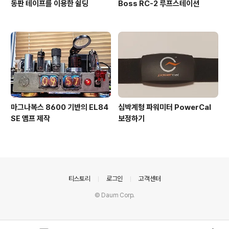
동판 테이프를 이용한 쉴딩
Boss RC-2 루프스테이션
마그나복스 8600 기반의 EL84
심박계형 파워미터 PowerCal
SE 앰프 제작
보정하기
의안내
티스토리
로그인
고객센터
© Daum Corp.