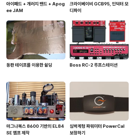
아이패드 + 개러지 밴드 + Apog
크라이베이비 GCB95, 인덕터 모
ee JAM
디파이
동판 테이프를 이용한 쉴딩
Boss RC-2 루프스테이션
마그나복스 8600 기반의 EL84
심박계형 파워미터 PowerCal
SE 앰프 제작
보정하기