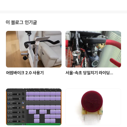
분에 부품들 교체할 때에 인두로 녹여서 떼어내기 너무 힘
하니 수리도 해야 하고, 110V 변압기도 사야 하고, 도란스
들고 귀찮아 그냥..
를 사 온 다음에도 웬지 오래된 앰프에 바로 전기 넣기 무섭
고 그래서 그냥 방치한채로 차일피일 미루다가 드디어 마
음 잡고 붙잡고 앉아서 자세히 들여다 봤습니다. ​ 분명히 고
이 블로그 인기글
장이 나서 소리가 안난다고 했으니 전원은 넣지 않고, 이래
저래 테스터 대보고 상태를 살펴보니 의외로 대부분의 부
품들이 큰 문제 없어 보입니다. 1960년대에 만들어진 앰
프인데 세월에 비해 걱정했던 캐패시터들도 큰 이상이 없
어 보이고 진..
어썸바이크 2.0 사용기
서울-속초 당일치기 라이딩...