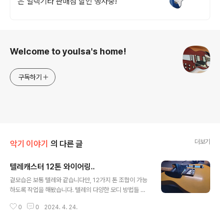
은 일렉기타 판매점 할인 행사중!
로그 정보
Welcome to youlsa's home!
구독하기
더보기
악기 이야기
의 다른 글
텔레캐스터 12톤 와이어링..
글 내용
겉모습은 보통 텔레와 같습니다만, 12가지 톤 조합이 가능
하도록 작업을 해봤습니다. 텔레의 다양한 모디 방법들 보
통 텔레캐스터의 와이어링을 모디 할 때에 많이 사용하는
0
0
2024. 4. 24.
방법들은 아래와 같습니다. 4단 스위치 모디 : 제일 많이 하
는 모디죠. Oak-Grigsby의 4단 스위치를 이용해서 두