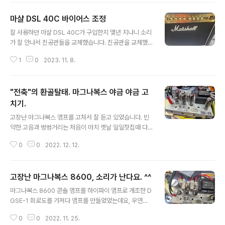
픽업의 직렬 연결을 추가한 방식. 리어-병렬-직렬-프론트 ,
마샬 DSL 40C 바이어스 조정
혹은 리어-병렬-프론트-직렬 [배선도] 5단 스위치 모디 :
글 내용
수퍼 스위치를 이용한 5단. 리어-직렬(페이즈아웃)-병렬-
잘 사용하던 마샬 DSL 40C가 구입한지 몇년 지나니 소리
직렬-프론트 [배선도] 페이즈 아웃 스위치 추가: 스위치를
가 잘 안나서 진공관들을 교체했습니다. 진공관을 교체했
켜면 페이즈 아웃. [배선도] 직접 출력 모디 : 스위치를 켜면
으니 당연히 바이어스를 조정해봤습니다.. 정확한 회로도
픽업 신호가 볼륨과 톤을 거치지 않고 출력. 50년대 레스
1
0
2023. 11. 8.
를 보진 않았지만 마샬 앰프는 출력관인 EL34가 2개가 장
폴식 톤 배선 : 톤 배선이 볼륨의 입력단이 아니라 출력단에
착되어 있는걸 보면 푸쉬풀 방식인것 같습니다. 푸쉬풀 앰
연..
프는 2개의 출력관이 오디오 파형의 (+)쪽과 (-)쪽을 각각
"전축"의 환골탈태. 마그나복스 야금 야금 고
맡아서 증폭을 한 후에 합쳐서 하나의 파형을 만들어 출력
하는 방식입니다. 두 출력관의 특성이 다르거나 바이어스
치기.
글 내용
가 다르게 잡혀 있으면 푸쉬-풀 앰프 특유의 왜곡이 생기게
고장난 마그나복스 앰프를 고쳐서 잘 듣고 있었습니다. 빈
됩니다. 아래 그래프가 아주 정확한건 아니지만... 대충 왜
약한 고음과 벙벙거리는 저음이 마치 옛날 일일찻집때 다
곡이 생깁니다. ^^ 진공관은 아무리 정밀하게 제조를 해도
방에서 듣던 벙벙거리던 전축 소리와 비슷해서 정감이 갑
특성이 같은 경우가 드물어서 기타 앰프의 진공관을 교체
0
0
2022. 12. 12.
니다...........만 .... 좋은것도 하루 이틀이죠.. 몇 일 이걸로만
한 후에는 바이어스 측정과 조..
음악을 듣고나니 마치 옛날 달달거리고 냄새 심하던 버스
타고 멀미하던 비슷한 느낌이 듭니다. 결국 참지 못하고 하
고장난 마그나복스 8600, 소리가 난다요. ^^
나 둘씩 손을 대기 시작했습니다.. 처음 모습은 정말 썩어가
글 내용
는 모습.. 내부 모습입니다. 접지를 아무데나 막 잡아서 쓰
마그나복스 8600 콘솔 앰프를 하이파이 앰프로 개조한 D
는거 하며 배선이 정말 엉망진창인 듯 보이기는 한데, 보기
GSE-1 회로도를 가져다 앰프를 만들었었는데요, 우연한
와는 다르게 소켓이나 러그 등등에 배선이나 부품의 리드
기회에 고장난 오리지날 마그나복스 8600을 하나 싸게 사
선들을 꽁꽁 묶은 후에 납땜을 해놔서 엄청 튼튼합니다. 덕
0
0
2022. 11. 25.
놨었습니다. https://youlsa.com/196 ​ 고장이 났다고