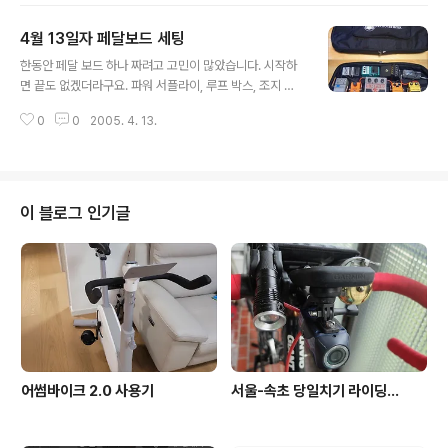
에 꼭 드는 오버드라이브 톤을 얻기 위해 투자도 많이 하고
4월 13일자 페달보드 세팅
노력도 많이 하고 그랬는데요, 비싼 페달들도 사용해보고
글 내용
싶었는데 당장 여윳돈도 별로 없고 해서 비교적 저렴한 페
한동안 페달 보드 하나 짜려고 고민이 많았습니다. 시작하
달들만 사서 써봤는데요, 나중에 보니 그것들 다 모으면 비
면 끝도 없겠더라구요. 파워 서플라이, 루프 박스, 조지 엘
싼 부띠끄 페달들 몇개는 살 수 있겠더라구요. -_-;; 그동안
스 케이블 등등등… 용돈도 얼마 안되고…. 고민 고민 하다
접했던 디스트/오버드라이브 이펙터들에 대해 주관적으로
0
0
2005. 4. 13.
가 싼 일렉트로 하모닉스의 가방 하나로 그냥 결론 내렸습
한번 적어보도록 하겠습니다. 일단, 제가 원하는 톤을 말로
니다. 패치 케이블은 기타 케이블을 5천원짜리 Cort 케이
표현하자면… 강력하면서도 따뜻..
블을 쓰는 관계로 역시 같은걸 (기왕이면 빨간색으루 ^^)
하나 잘라서 플러그 사다가 납땜해서 만들었구요. 전기는
딜레이 빼고는 그냥 밧데리 넣어서 쓰고요 집에서는 그냥
이 블로그 인기글
문어발에 연결해서 쓸 생각입니다. 생각보다 무겁지 않고
깔끔해서 좋네요. 게다가 마누라 화났을때 잽싸게 덮어서
숨길수 있어 좋구요.. ㅋㅋㅋ. Zen-on 튜너 Boss OD-1
Keeley DS-1 Ultra EHX Big Muff MXR Phase 90..
어썸바이크 2.0 사용기
서울-속초 당일치기 라이딩...