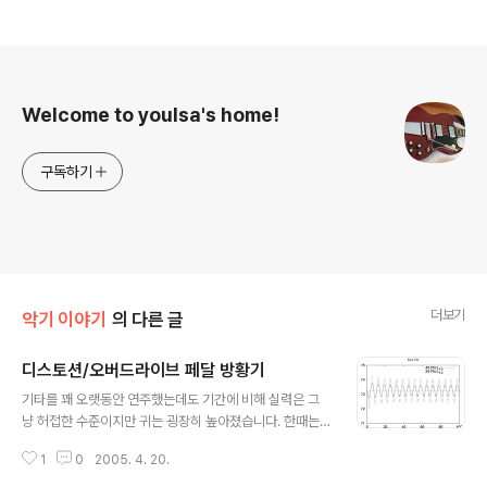
로그 정보
Welcome to youlsa's home!
구독하기
더보기
악기 이야기
의 다른 글
디스토션/오버드라이브 페달 방황기
글 내용
기타를 꽤 오랫동안 연주했는데도 기간에 비해 실력은 그
냥 허접한 수준이지만 귀는 굉장히 높아졌습니다. 한때는
크로마틱 연습 10분 할래도 맘에 드는 톤 나올때까지 1시
1
0
2005. 4. 20.
간 톤 잡구 뭐 그런 적도 있었죠. 이래저래 기타의 로망은
디스트/오버드라이브 사운드가 아닌가 싶네요. 그동안 맘