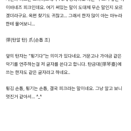
이바네즈 피크인데요. 여기 써있는 말이 도대체 무슨 말인지 모르
겠더라구요. 옥편 찾기도 귀찮고… 그래서 한자 많이 아는 마누라
한테 물어보니…
彈(탄알 탄) 爪(손톱 조)
앞의 탄자는 “튕기다”는 의미가 있다네요. 거문고나 가야금 같은
악기를 연주하는걸 저 글자를 쓴다고 합니다. 탄금대(彈琴臺)에
쓰는 한자도 같은 글자라고 하네요..
튕김 손톱, 튕기는 손톱, 결국 피크라는 말이네요. 그냥 알고 보니
멋진거 같아서… ^_^