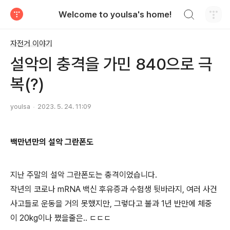
검색하기
Welcome to youlsa's home!
티스토리
자전거 이야기
설악의 충격을 가민 840으로 극
복(?)
youlsa
2023. 5. 24. 11:09
백만년만의 설악 그란폰도
지난 주말의 설악 그란폰도는 충격이었습니다.
작년의 코로나 mRNA 백신 후유증과 수험생 뒷바라지, 여러 사건
사고들로 운동을 거의 못했지만, 그렇다고 불과 1년 반만에 체중
이 20kg이나 쪘을줄은.. ㄷㄷㄷ