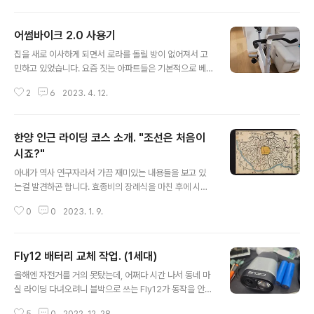
에 쓰던 구형 Fly12에 비해 스펙상 125g인 "액션 C5"는
절반 정도의 느낌입니다. 가민 마운트가 기본인 모양입니
어썸바이크 2.0 사용기
다. 제공된 볼트로 마운트를 고정합니다. 충전을 위해서는
글 내용
뒤 뚜껑을 따야 합니다. 자석으로 철썩 붙는 방식이고 고정
집을 새로 이사하게 되면서 로라를 돌릴 방이 없어져서 고
용 노치가 달려 있습니다. 자체 앱을 이용해서 몇가지 설정
민하고 있었습니다. 요즘 짓는 아파트들은 기본적으로 베
들을 바꿀 수 있습니다. 뒤집어 달면 자동으로 화면이 뒤집
란다가 없어서 예전 살던 집보다 전체적인 넓이는 넓어졌
히는건 아니고 화면 뒤집기 설정을 해줘야 합니다. 구형 Fl
2
6
2023. 4. 12.
는데, 아무리 머리를 굴려봐도 와후 키커와 자전거를 둘 곳
y12에 비교해서 좋은 점은 뒤집어 달아도 상태등을 볼수
이 없어요.. 방은 다 아이들에게 빼앗기고.. ㅠ_ㅠ 할 수 없
있어서 촬영중인지..
이 거실에 둬야 하는데.. 키커, 자전거, 골고무판, 방진 패드
한양 인근 라이딩 코스 소개. "조선은 처음이
들로 정신 사납다고 절대 안된다고 하셔서 대안을 찾아보
다가 어썸바이크라는 ERG가 가능한 실내 자전거를 발견
시죠?"
글 내용
해서 들여놨습니다. 조립 꽤 큰 박스에 담겨 옵니다. 조립은
아내가 역사 연구자라서 가끔 재미있는 내용들을 보고 있
어렵지 않습니다. 공구도 모두 들어있고 받침대 고정 볼트
는걸 발견하곤 합니다. 효종비의 장례식을 마친 후에 시신
4개, 핸들바 고정볼트 4개, 그리고 페달 2개만 조이면 됩
을 광진(광나루터)에서부터 효종이 묻혀있는 영릉(여주에
니다. 첫 인상 처음 설치하고 놀란 점은 소리가 거의 전혀
0
0
2023. 1. 9.
있음)으로 옮기는데 배를 이용했다고 합니다. (보통은 육로
안난다는 점입니다. 진동..
를 이용했기 때문에 이례적인 일이라고 합니다. 행여 배가
침몰이라도 되거나 하면 바로 수장되어 버리는거라서..) 당
Fly12 배터리 교체 작업. (1세대)
시 실무진이 미리 답사했던 보고서나 실제 이동시의 경로
글 내용
라던지 휴식처라던지 뭐 그런 자세한 기록들이 남아 있다
올해엔 자전거를 거의 못탔는데, 어쩌다 시간 나서 동네 마
는데, 요즘 지명들과 연결시켜 보려고 해도 일반인들(==비
실 라이딩 다녀오려니 블박으로 쓰는 Fly12가 동작을 안합
자덕들)은 보통 한번도 가보지 못한 곳들이고, 더구나 당시
니다.. 무겁긴 하지만 나름 잘 써왔는데, 최근 들어 배터리
에는 배를 타고 갔던 물길이라 뭐 여러모로 짐작이 잘 안되