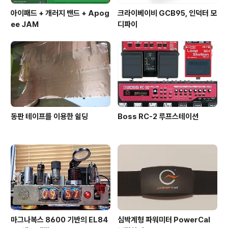
아이패드 + 개러지 밴드 + Apog
크라이베이비 GCB95, 인덕터 모
ee JAM
디파이
동판 테이프를 이용한 쉴딩
Boss RC-2 루프스테이션
마그나복스 8600 기반의 EL84
심박계형 파워미터 PowerCal