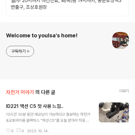
월/수 20시까지 야간진료, 화/목/금 19시까지, 몽촌토성역3
번출구, 조상호원장
로그 정보
Welcome to youlsa's home!
구독하기
더보기
자전거 이야기
의 다른 글
ID221 액션 C5 첫 사용 느낌..
글 내용
10시간 30분 동안 레코딩이 가능하다고 홍보하는 자전거
&오토바이용 블랙박스 "액션 C5"를 오늘 받아서 처음 써
봤습니다. 가민 아래에 달았는데, 가장 먼저 눈에 띄는 점은
0
0
2023. 10. 14.
깔끔한 디자인과 가벼운 무게입니다. 스펙상 237g인 기존