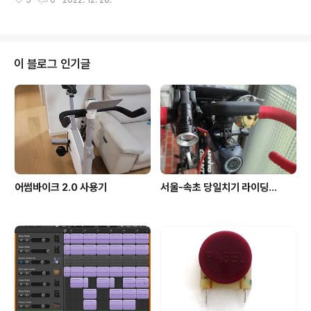
5
0
2022. 12. 28.
상태가 안좋아져서 두세 시간 간신히 동작하고 꺼지곤 하
어 힘들다고 합니다. 조선의 일 잘하던 공무원들은 200리
더니만 이젠 켜자마자 꺼져버립니다. 그래서 Fly12의 배터
길을 5리(약 2km) 단위로 웨이포인트..
리를 한번 교환해봤습니다. 아래 iFixIt 사이트의 글을 참고
했습니다. https://ko.ifixit.com/Guide/Cycliq+Fly+1
2+Battery+Replacement/129494 시계 드라이버,
이 블로그 인기글
납땜 인두, 라디오 뻰치, 이쑤시개(?), 전기 테이프 등만 있
으면 쉽게 작업 가능합니다. 1. 먼저 앞쪽 나사 2개를 풉니
다. 2. 작은 나사 4개를 풀어줍니다. 3. 배터리를 잡아주고
있는 나사 2개를 풀어..
어썸바이크 2.0 사용기
서울-속초 당일치기 라이딩...