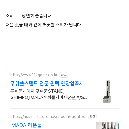
소리...... 당연히 좋습니다.
처음 샀을 때와 같이 깨끗한 소리가 납니다.
http://www.119gage.co.kr
광고
푸쉬풀스탠드 전문 윈텍 인장압축시험
기 탑
푸쉬풀게이지,푸쉬풀STAND,
SHIMPO,IMADA푸쉬풀게이지전문,A/S센
타
https://m.smartstore.naver.com/raontool
광고
IMADA 라온툴