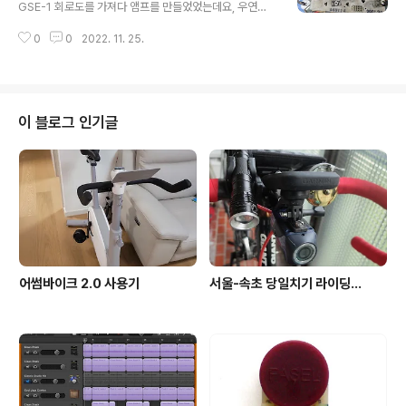
는거 하며 배선이 정말 엉망진창인 듯 보이기는 한데, 보기
GSE-1 회로도를 가져다 앰프를 만들었었는데요, 우연한
와는 다르게 소켓이나 러그 등등에 배선이나 부품의 리드
기회에 고장난 오리지날 마그나복스 8600을 하나 싸게 사
선들을 꽁꽁 묶은 후에 납땜을 해놔서 엄청 튼튼합니다. 덕
0
0
2022. 11. 25.
놨었습니다. https://youlsa.com/196 ​ 고장이 났다고
분에 부품들 교체할 때에 인두로 녹여서 떼어내기 너무 힘
하니 수리도 해야 하고, 110V 변압기도 사야 하고, 도란스
들고 귀찮아 그냥..
를 사 온 다음에도 웬지 오래된 앰프에 바로 전기 넣기 무섭
고 그래서 그냥 방치한채로 차일피일 미루다가 드디어 마
음 잡고 붙잡고 앉아서 자세히 들여다 봤습니다. ​ 분명히 고
이 블로그 인기글
장이 나서 소리가 안난다고 했으니 전원은 넣지 않고, 이래
저래 테스터 대보고 상태를 살펴보니 의외로 대부분의 부
품들이 큰 문제 없어 보입니다. 1960년대에 만들어진 앰
프인데 세월에 비해 걱정했던 캐패시터들도 큰 이상이 없
어 보이고 진..
어썸바이크 2.0 사용기
서울-속초 당일치기 라이딩...