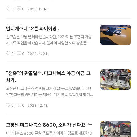
의 픽업은 스트랫으로 치면 프론트와 리어 픽업 정도 위치
0
0
2023. 11. 16.
입니다. 스트랫에서 프론트와 리어 픽업을 믹스하는 방식
으로 텔레캐스터 풍의 소리를 얻을 수 있는데요, 별도의 스
위치를 추가하는 등의 방법이 아닌 간편한 방식으로는 아
텔레캐스터 12톤 와이어링..
래의 두가지 방식을 꼽습니다. 1. 블랜더 2. 메가 스위치 1
글 내용
번의 블랜더 방식은 스트랫의 톤 노브 하나를 no-load 팟
겉모습은 보통 텔레와 같습니다만, 12가지 톤 조합이 가능
을 달아 블랜더 노브로 활용하도록 하는 방식인데, 현재 선
하도록 작업을 해봤습니다. 텔레의 다양한 모디 방법들 보
택되지 않은 픽업의 톤을 어느 정도 비율로 현재의 픽업의
통 텔레캐스터의 와이어링을 모디 할 때에 많이 사용하는
톤에 섞을건지 조절을 할 수 있게 해주는 형식으로 동작합
0
0
2024. 4. 24.
방법들은 아래와 같습니다. 4단 스위치 모디 : 제일 많이 하
니다. 풀 블랜더, 하프 블랜더 등 여러 방식이 있고 키트도
는 모디죠. Oak-Grigsby의 4단 스위치를 이용해서 두
많이 판매합니다. 2번의 ..
픽업의 직렬 연결을 추가한 방식. 리어-병렬-직렬-프론트 ,
"전축"의 환골탈태. 마그나복스 야금 야금 고
혹은 리어-병렬-프론트-직렬 [배선도] 5단 스위치 모디 :
수퍼 스위치를 이용한 5단. 리어-직렬(페이즈아웃)-병렬-
치기.
글 내용
직렬-프론트 [배선도] 페이즈 아웃 스위치 추가: 스위치를
고장난 마그나복스 앰프를 고쳐서 잘 듣고 있었습니다. 빈
켜면 페이즈 아웃. [배선도] 직접 출력 모디 : 스위치를 켜면
약한 고음과 벙벙거리는 저음이 마치 옛날 일일찻집때 다
픽업 신호가 볼륨과 톤을 거치지 않고 출력. 50년대 레스
방에서 듣던 벙벙거리던 전축 소리와 비슷해서 정감이 갑
폴식 톤 배선 : 톤 배선이 볼륨의 입력단이 아니라 출력단에
0
0
2022. 12. 12.
니다...........만 .... 좋은것도 하루 이틀이죠.. 몇 일 이걸로만
연..
음악을 듣고나니 마치 옛날 달달거리고 냄새 심하던 버스
타고 멀미하던 비슷한 느낌이 듭니다. 결국 참지 못하고 하
고장난 마그나복스 8600, 소리가 난다요. ^^
나 둘씩 손을 대기 시작했습니다.. 처음 모습은 정말 썩어가
글 내용
는 모습.. 내부 모습입니다. 접지를 아무데나 막 잡아서 쓰
마그나복스 8600 콘솔 앰프를 하이파이 앰프로 개조한 D