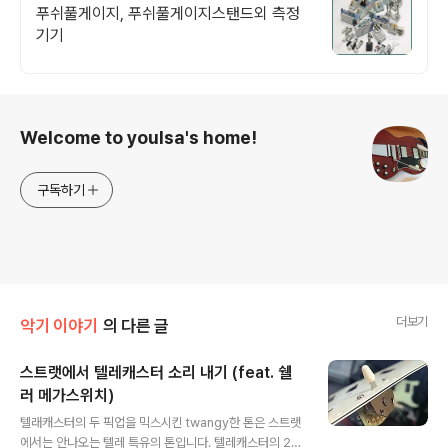
푸쉬풀게이지, 푸쉬풀게이지스탠드외 측정
기기
로그 정보
Welcome to youlsa's home!
구독하기
더보기
악기 이야기
의 다른 글
스트랫에서 텔레캐스터 소리 내기 (feat. 쉘
러 메가스위치)
글 내용
텔래캐스터의 두 픽업을 믹스시킨 twangy한 톤은 스트랫
에서는 안나오는 텔레 특유의 톤입니다. 텔레캐스터의 2개