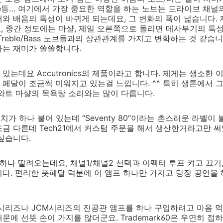
 Bite등… 여기에서 가장 중요한 역할을 하는 노브는 드라이브 채널의
와 배음의 특성이 바뀌게 되는데요, 그 변화의 폭이 넓습니다.
요, 중간 정도에는 마샬, 제일 오른쪽으로 돌리면 메사부기의 특
reble/Bass 노브들과의 상관관계를 가지고 변화하는 것 같습니
하는 재미가 쏠쏠합니다.
는데요 Accutronics의 제품이라고 합니다. 제게는 생소한 
 리버브 페달이 조금씩 미워지고 있는걸 느낍니다. ^^ 특히 생톤에
5와트 마샬의 목욕탕 소리와는 많이 다릅니다.
가 하나 붙어 있는데 “Seventy 80″이라는 촌스러운 라벨이 붙
금 다른데 Tech21에서 커스텀 주문을 해서 생산한거라고만 
싶습니다.
하나 딸려오는데요, 채널1/채널2 선택과 이펙터 루프 켜고 끄기
다. 편리한 풋페달 덕분에 이 앰프 하나만 가지고 당장 공연을
시리즈나 JCM시리즈의 진공관 앰프를 하나 구입하려고 마음 
문에 선뜻 손이 가지를 않더군요. Trademark60은 우연히 