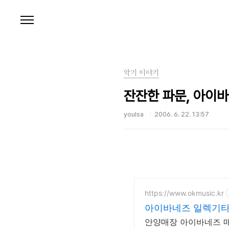
본문 바로가기
악기 이야기
잔잔한 파문, 아이바네
youlsa
2006. 6. 22. 13:57
https://www.okmusic.kr
아이바네즈 일렉기타
안양매장 아이바네즈 매