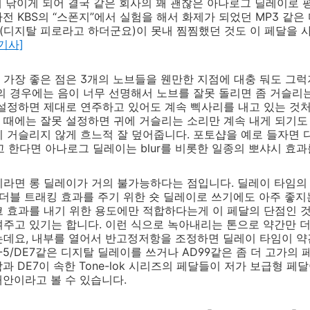
에 낚이게 되어 결국 같은 회사의 꽤 괜찮은 아나로그 딜레이로 
전 KBS의 “스폰지”에서 실험을 해서 화제가 되었던 MP3 같
 (디지탈 피로라고 하더군요)이 못내 찜찜했던 것도 이 페달을
기사]
 가장 좋은 점은 3개의 노브들을 웬만한 지점에 대충 둬도 그
의 경우에는 음이 너무 선명해서 노브를 잘못 돌리면 좀 거슬리
설정하면 제대로 연주하고 있어도 계속 삑사리를 내고 있는 것처
때에는 잘못 설정하면 귀에 거슬리는 소리만 계속 내게 되기도 합
 거슬리지 않게 흐느적 잘 덮어줍니다. 포토샵을 예로 들자면 
고 한다면 아나로그 딜레이는 blur를 비롯한 일종의 뽀샤시 효과
이라면 롱 딜레이가 거의 불가능하다는 점입니다. 딜레이 타임의 
 더블 트래킹 효과를 주기 위한 숏 딜레이로 쓰기에도 아주 좋지
 효과를 내기 위한 용도에만 적합하다는게 이 페달의 단점인 것
주고 있기는 합니다. 이런 식으로 녹아내리는 톤으로 약간만 더
데요, 내부를 열어서 반고정저항을 조정하면 딜레이 타임이 약
-5/DE7같은 디지탈 딜레이를 쓰거나 AD99같은 좀 더 고가의
과 DE7이 속한 Tone-lok 시리즈의 페달들이 저가 보급형 
대안이라고 볼 수 있습니다.