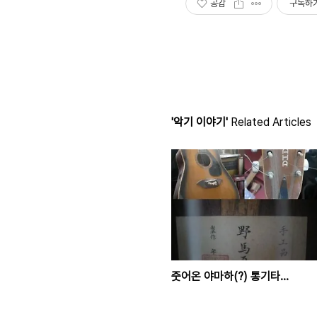
공감
구독하
'악기 이야기'
Related Articles
줏어온 야마하(?) 통기타…