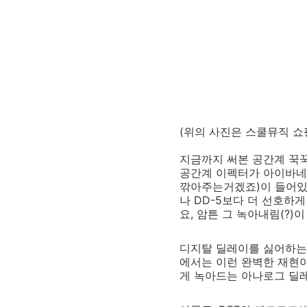
(위의 사진은 스쿨뮤직 
지금까지 써본 공간계 꾹꾹이
공간계 이펙터가 아이바네
깎아주는거겠죠)이 들어있어
나 DD-5보다 더 선호하
요, 암튼 그 녹아내림(?)
디지탈 딜레이를 싫어하는
에서는 이런 완벽한 재현
게 녹아드는 아나로그 딜레