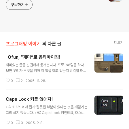
구독하기
더보기
프로그래밍 이야기
의 다른 글
-Ofun, “재미”로 옵티마이징!
글 내용
재미있는 글을 발견해서 옮겨봅니다. 프로그래밍을 하다
보면 우리가 무엇을 위해 이 일을 하고 있는지 망각할 때가
많습니다. 재미가 없다면 도대체 그 일은 해서 무엇하겠습
0
2
2005. 11. 28.
니까? 여기에 Geoff Broadwell이 이야기하는 “재미”를
위해 옵티마이징 하는 몇가지 요령들이 있습니다. 원본은 h
ttp://www.oreillynet.com/pub/wlg/7996 ======
Caps Lock 키를 없애자!
===================== -Ofun Geoff Broad
글 내용
well Oct. 05, 2005 02:05 PM 모든 프로젝트는 개발
C의 키보드에서 뭔가 잘못된 부분이 있다는 것을 깨닫기는
의 과정에 지향성을 부여하는 목표들이 있게 마련입니다.
그리 쉽지 않습니다. 바로 Caps Lock 키인데요, 대/소문
어떤 프로젝트들에서는 이런 목표가 코딩 스타일이나 API
자를 lock을 걸어주는 키인데 이게 사실 큰 쓸모가 없습니
의 형태들과 같은 묵시적인 방식으로 제시되기도 합니다.
0
0
2005. 9. 8.
다. 사용 빈도도 그리 크지 않은데도 키보드 중의 가장 좋은
Autrijus Tang이 펄6.0 ..