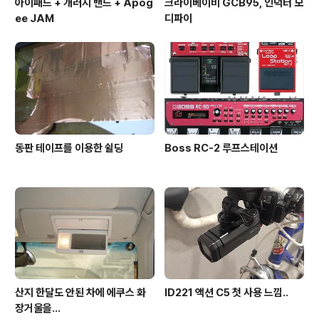
아이패드 + 개러지 밴드 + Apog
크라이베이비 GCB95, 인덕터 모
ee JAM
디파이
동판 테이프를 이용한 쉴딩
Boss RC-2 루프스테이션
산지 한달도 안된 차에 에쿠스 화
ID221 액션 C5 첫 사용 느낌..
장거울을…