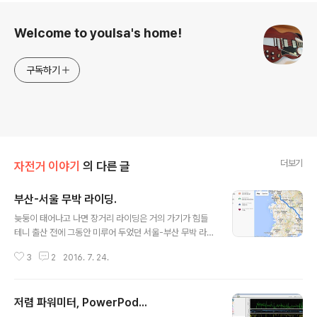
로그 정보
Welcome to youlsa's home!
구독하기
더보기
자전거 이야기
의 다른 글
부산-서울 무박 라이딩.
글 내용
늦둥이 태어나고 나면 장거리 라이딩은 거의 가기가 힘들
테니 출산 전에 그동안 미루어 두었던 서울-부산 무박 라이
딩을 다녀오기로 했습니다. 코스 서울-부산 무박 라이딩은
3
2
2016. 7. 24.
많은 라이더들이 도전하는 라이딩이고, 업힐 위주가 아닌
도로 위주의 라이딩이라 길 자체는 크게 어렵지는 않다고
들 합니다. 다만, 400km가 넘는 거리 때문에 코스를 잘 잡
저렴 파워미터, PowerPod...
아야 하고, 라이딩 당일의 날씨에 큰 영향을 받는다고 합니
글 내용