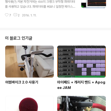
다. "서울 부산 GPX" 이런 식으로 검색하면 수많은 서울-
행사용(?) 카본 자전거에는 4iiii의 크랭크 부착형 파워미터
부산 코스파일이 나옵니다만, 그 중에 아래의 기사가 생각
를 사용하고 있습니다. 파워미터를 써보니 일정한 페이스
나서 션이 달렸던 기부 라이딩의 코스대로 달려보면 어떨
를 뽑아내는 용도로 굉장히 효과가 좋습니다. 파워 테스트
까 생각을 하게 되었습니다. (물론, "1억원 기부" 부분은 빼
7
2
2016. 1. 11.
를 통해 FTP 파워 값을 구해놓고 나면 (저는 284W -_- )
고.. ^^) 션이 했던 라이딩의 코스파일을 구하다보니 함께
해당 파워값을 기준으로 파워미터를 보며 페이스를 유지하
달렸던 치우천황님의 [..
면 효율적인 라이딩이 가능해집니다. 그래서 평소 출퇴근
등에 타고 다니는 저렴이 철 자전거에도 파워미터를 달고
싶었었지만 비싼 가격때문에 어쩔 수가 없었습니다. 그러
이 블로그 인기글
다가, Kickstarter에 뜬 $269짜리 PowerPod라는 파
워미터 프로젝트를 보고 돈을 넣어서 12월에 제품을 받았
습니다. (지금은 $299) 킥스타터에 올라온걸 보고 별 이
름 없는 회사인 줄 알았더니 IBike Newton등을 만든 Vel
oco..
어썸바이크 2.0 사용기
아이패드 + 개러지 밴드 + Apog
ee JAM