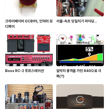
크라이베이비 GCB95, 인덕터 모
서울-속초 당일치기 라이딩...
디파이
Boss RC-2 루프스테이션
설악의 충격을 가민 840으로 극
복(?)