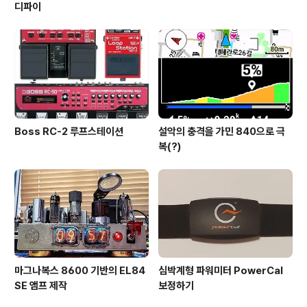
디파이
Boss RC-2 루프스테이션
설악의 충격을 가민 840으로 극
복(?)
마그나복스 8600 기반의 EL84
심박계형 파워미터 PowerCal
SE 앰프 제작
보정하기