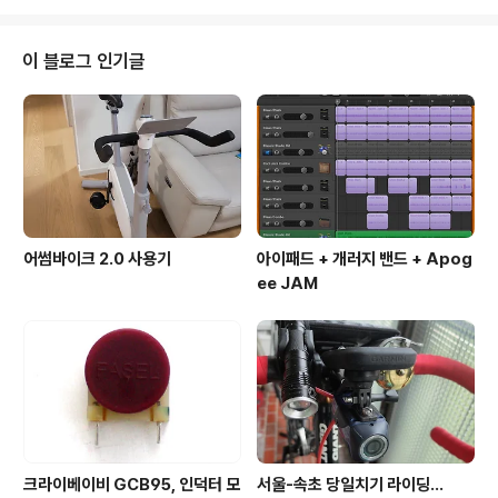
면 Zwift 플레이에 아무..
들 합니다. 다만, 400km가 넘는 거리 때문에 코스를 잘 잡
아야 하고, 라이딩 당일의 날씨에 큰 영향을 받는다고 합니
다. "서울 부산 GPX" 이런 식으로 검색하면 수많은 서울-
이 블로그 인기글
부산 코스파일이 나옵니다만, 그 중에 아래의 기사가 생각
나서 션이 달렸던 기부 라이딩의 코스대로 달려보면 어떨
까 생각을 하게 되었습니다. (물론, "1억원 기부" 부분은 빼
고.. ^^) 션이 했던 라이딩의 코스파일을 구하다보니 함께
달렸던 치우천황님의 [..
어썸바이크 2.0 사용기
아이패드 + 개러지 밴드 + Apog
ee JAM
크라이베이비 GCB95, 인덕터 모
서울-속초 당일치기 라이딩...