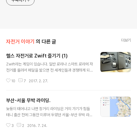
더보기
자전거 이야기
의 다른 글
헬스 자전거로 Zwift 즐기기 (1)
글 내용
Zwift라는 게임이 있습니다. 일반 로라나 스마트 로라에 자
전거를 올려서 페달을 밟으면 전 세계인들과 경쟁하게 되
는 온라인 자전거 게임입니다. 작년부터 큰 인기를 끌고 있
10
7
2017. 2. 27.
어서 한동안 와후 키커라는 비싼 스마트 로라를 사서 꽤 즐
겁게 즐겼었는데요, 로라를 집안 사정으로 팔아버리게 되
면서 마땅히 Zwift를 즐길 방법이 없어졌습니다. 집안을 둘
부산-서울 무박 라이딩.
러봐도 그나마 제일 비슷하게 생긴게 아내가 다이어트를
글 내용
위해 얻어온 헬스 자전거, 숀리 엑스 바이크라고 하는 이름
늦둥이 태어나고 나면 장거리 라이딩은 거의 가기가 힘들
을 가진 십몇만원 한다는 실내용 자전거입니다. 하지만, 아
테니 출산 전에 그동안 미루어 두었던 서울-부산 무박 라이
무런 센서류가 없기 때문에 이대로는 Zwift 플레이가 불가
딩을 다녀오기로 했습니다. 코스 서울-부산 무박 라이딩은
능합니다. 때마침, 올해 시즌에 쓰려고 새로 산 페달형 파워
3
2
2016. 7. 24.
많은 라이더들이 도전하는 라이딩이고, 업힐 위주가 아닌
미터인 가민 벡터2가 도착했습니다. 파워값만 제대로 나오
도로 위주의 라이딩이라 길 자체는 크게 어렵지는 않다고