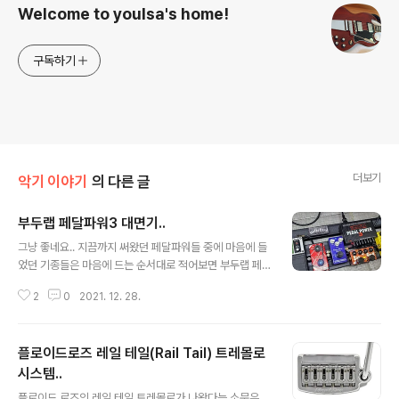
Welcome to youlsa's home!
구독하기
더보기
악기 이야기
의 다른 글
부두랩 페달파워3 대면기..
글 내용
그냥 좋네요.. 지끔까지 써왔던 페달파워들 중에 마음에 들
었던 기종들은 마음에 드는 순서대로 적어보면 부두랩 페
달파워2/페달파워2+, 모드톤 파워 플랜트, T-REX 카멜
2
0
2021. 12. 28.
레온 파워, MXR DC Brick, Mosky DC Tank 등입니다.
그중에 페달파워 2+와 모드톤 파워 플랜트가 거의 비슷하
게 가장 나았었는데요,(모드톤이 출력이 7개라는 점만 빼
플로이드로즈 레일 테일(Rail Tail) 트레몰로
면...), 거대한 트랜스포머(==도란스?)가 들어가 있는 방식
의 기종들이라 그런지 와우 페달이나 민감한 퍼즈 및 드라
시스템..
글 내용
이브 페달을 파워 부근에 가져가면 트랜스포머 주변의 자
플로이드 로즈의 레일 테일 트레몰로가 나왔다는 소문은