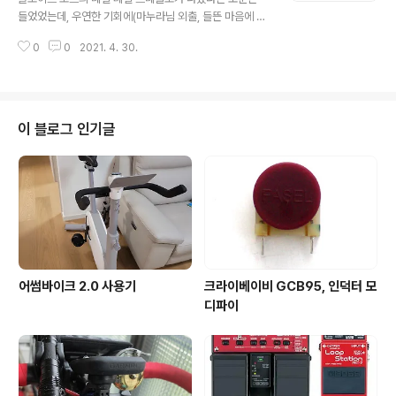
기장의 영향인지 살짝 험 노이즈가 끼는 문제가 있었습니
들었었는데, 우연한 기회에(마누라님 외출, 들뜬 마음에 마
다. 트랜스포머 때문에 상당히 무겁기도 하고요.. 그런 점들
우스가 삐끗 ^^) 구입해서 달아봤습니다. 레일 테일은 일반
이 해결이 된 것 같습니다. 페달파워3의 장점입니다. 1. 가
0
0
2021. 4. 30.
적인 펜더 스트랫에 설치 가능한 플로이드 로즈의 트레몰
볍다. 스펙상..
로 브릿지입니다. 기존의 통상적인 플로이드 로즈 유닛처
럼 칼날(?)로 2개의 기둥(?)을 지지해서 프릭션이나 저항
을 최소화 하는 방식이 아니라, 둥그런 레일을 펜더의 6홀
부분에 설치하고 브릿지 유닛이 그 매끄러운 표면을 감싸
이 블로그 인기글
미끄러지며 저항을 줄이는 방식입니다. 전체적인 구조는
아래의 그림과 같습니다. 일반적인 펜더의 브릿지와는 달
리 스트링 넣는 통로가 살짝 휘어있는데, 뭔가 서스테인도
좋아지고 톤도 좋아지고 쓸데없는 저항을 줄여준다고 하는
데 잘 모르겠습니다. 줄 끼울때 반대쪽 구멍..
어썸바이크 2.0 사용기
크라이베이비 GCB95, 인덕터 모
디파이