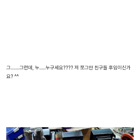
그.......그런데, 누.....누구세요???? 저 쪼그만 친구들 후임이신가
요? ^^