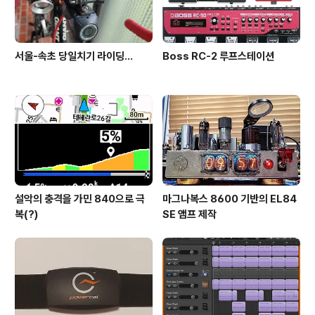
서울-속초 당일치기 라이딩...
Boss RC-2 루프스테이션
설악의 충격을 가민 840으로 극
마그나복스 8600 기반의 EL84
복(?)
SE 앰프 제작