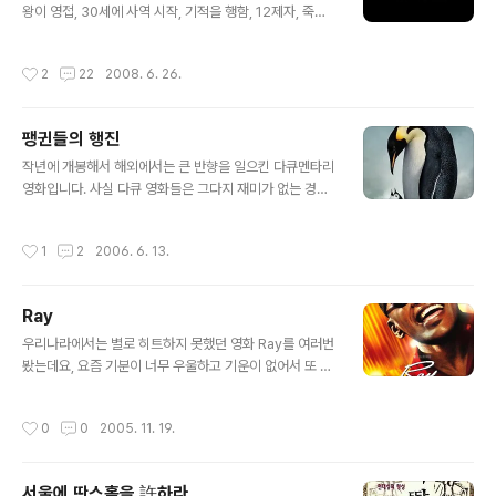
왕이 영접, 30세에 사역 시작, 기적을 행함, 12제자, 죽은
받아 설치하시면 됩니다. [Bit Torrent 받기]) 사실 1편이
지 3일만에 부활, 하느님의 양(Lamb of God)이라 불림.
원래 그 내용을 잘 모르는 사람들에게 꽤나 충격적이었는
이게 누구를 지칭하는지는 대부분의 사람들도 알 것입니다
데요, 2편은 그에 비하면 충격은 비교적 덜합니다. 다만, 우
작성시간
2
22
2008. 6. 26.
만, Zeitgeist라는 영화에 따르면 이건 기원전 3000년의
리나라에 해당하는 내용이 조금 있어서 자..
이집트의 태양신인 호루스(Horus)의 특징들을 나열한겁
니다. 호루스 뿐만 아니라 그리스의 어티스(Attis), 페르시
팽귄들의 행진
아의 미트라(Mithra), 그리스의 디오니소스, 인도의 크리
글 내용
슈나 등 고대의 여러 신들이 거의 대동소이한 특징들을 공
작년에 개봉해서 해외에서는 큰 반향을 일으킨 다큐멘타리
유한다고 합니다. 사실 이에 대해서는 논란이 분분합니다
영화입니다. 사실 다큐 영화들은 그다지 재미가 없는 경우
만, 저는 12월 25일이 로마의 태양신 축제일을 기독교계
가 많은데 이 영화도 표면적으로 봐서 그리 큰 예외는 아닙
에서 빌려다가 쓰는거라는건 알고 있었습니다만, 저렇게 ..
니다. 다소 지루하기도 하고요… 그래도, 저는 참 재미있게
작성시간
1
2
2006. 6. 13.
봤습니다. 원래는 프랑스 영화이고 제목도 “황제의 행
진”(La Marche De L’Empereur)이라고 합니다. 프랑
스어로 된 버전을 보면 우울/난해/엄숙한 분위기의 프랑스
Ray
영화 분위기인데요, 한국어 더빙판은 배한성/송도순의 더
글 내용
빙으로 인해 완전 교통방송입니다. 모건 프리먼이 더빙한
우리나라에서는 별로 히트하지 못했던 영화 Ray를 여러번
영어판은 디즈니 애니메이션 분위기고요. 그래도 이래저래
봤는데요, 요즘 기분이 너무 우울하고 기운이 없어서 또 한
원판인 프랑스어판이 제일 괜찮은 것 같습니다. 어차피 주
번 봤습니다. 뮤지션들, 특히 이미 죽은 뮤지션들을 그린 영
요 등장인물이 팽귄이라… ^^ 척박한 남극땅에서 새끼를
화를 보는건 별로 유쾌하지는 않습니다. 대중들에게 고착
작성시간
0
0
2005. 11. 19.
낳고 기르기 위한 황제 팽귄들의 ..
화된 이미지를 다시 한번 반복하는 경우가 대부분이라서
요. 다만, 좋은 점은 그래도 음악을 했던 사람을 그린 영화
라 사운드트랙에 무진장 신경을 쓴다는 점이지요. 이 영화
서울에 딴스홀을 許하라