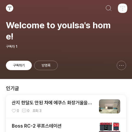
검색하기
티스토리
Welcome to youlsa's hom
e!
구독자
1
구독하기
방명록
신고하기 레이어
열기
인기글
산지 한달도 안된 차에 에쿠스 화장거울을…
0
0
조회
3
Boss RC-2 루프스테이션