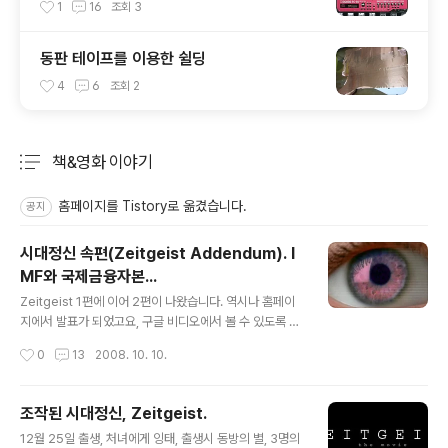
1
16
조회
3
동판 테이프를 이용한 쉴딩
4
6
조회
2
책&영화 이야기
분류 전체보기
주요 글 목록
홈페이지를 Tistory로 옮겼습니다.
공지
시대정신 속편(Zeitgeist Addendum). I
MF와 국제금융자본...
글 내용
Zeitgeist 1편에 이어 2편이 나왔습니다. 역시나 홈페이
지에서 발표가 되었고요, 구글 비디오에서 볼 수 있도록 되
어있네요. [Zeitgeist Addendum 영문판 보기] (추가 :
작성시간
0
13
2008. 10. 10.
구글비디오에 한글 자막판이 올라왔습니다.) [시대정신 속
편 한글 자막판 보기] 좀 더 좋은 화질로 보시려면 동영상과
한글 자막을 다운로드 받으시면 됩니다. [한글자막 받기]
조작된 시대정신, Zeitgeist.
[동영상 파일 받기] (동영상 받기는 Bit Torrent를 이용해
글 내용
12월 25일 출생, 처녀에게 잉태, 출생시 동방의 별, 3명의
서 받아야 합니다. 없으신 분은 다음의 링크에서 다운로드