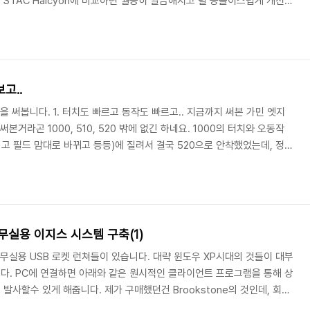
STAC Halcyon에 비교하면 월등히 깔끔해지고 덜 공돌이스럽게 개선되
 자전거를 고정하는 부분에 커다란 윙넛이 있었는데 Fliiiight는 그게 없어지
의 바닥에는 높이를 미세조절할 수 있는 발도 달려있습니다. 저항유닛은 정
 버전은 클램프 형태라서 원호를 그리며 자석이 이동을 했던것에 비하면 좀
뀌었습..
고..
을 써봅니다. 1. 터치도 빠르고 동작도 빠르고.. 지금까지 써본 가민 엣지
본거라곤 1000, 510, 520 밖에 없긴 하네요. 1000의 터치와 오동작
리고 필드 맘대로 바뀌고 등등)에 질려서 결국 520으로 안착했었는데, 정말
광탈에 지쳤었는데, 830은 속도와 배터리 면에서는 매우 좋습니다. 일단
 묻은 손으로 터치 쓰려면 여전히 불편하네요. 가민 리모콘이나 di2의 후드스
피 네비게이션도 잘 안쓰고 그럴거면 버튼식인 530을 샀어도 괜찮았을것
머지는 알..
사무실용 이지스 시스템 구축(1)
사무실용 USB 로켓 런쳐들이 있습니다. 대략 윈도우 XP시대의 것들이 대부
다. PC에 연결하면 아래와 같은 원시적인 클라이언트 프로그램을 통해 상
사할수 있게 해줍니다. 제가 구매했던건 Brookstone의 것인데, 회사
지원을 받을수 없습니다. 꿈도 희망도 없는 상태.. 초저해상도 카메라가 내장