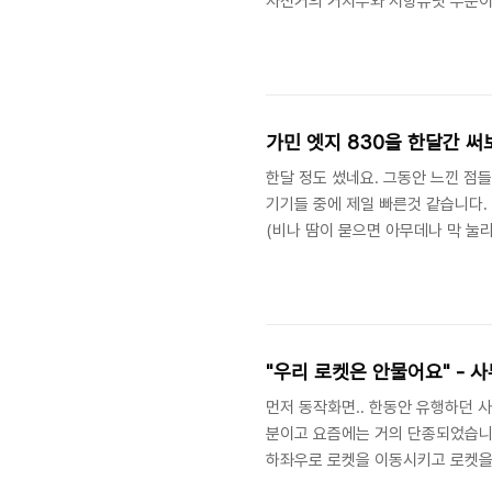
자전거의 거치부와 저항유닛 부분이 
었습니다. STAC Halcyon에서는
고 간소화 되었습니다. 두개의 다리
확히 좌우로 이동합니다. Stac의
더 정밀한 동작이 가능한 형태로 바
가민 엣지 830을 한달간 써보
한달 정도 썼네요. 그동안 느낀 점들
기기들 중에 제일 빠른것 같습니다. 써
(비나 땀이 묻으면 아무데나 막 눌
많은 수의 잔잔한 버그들과 배터리 
은.. ^^ 다만, 땀이 많이 나서 땀
위치를 사용하면 좀 낫습니다. 어차
같기도 합니다. 2. 코스만 넣으면 나
"우리 로켓은 안물어요" - 
먼저 동작화면.. 한동안 유행하던 
분이고 요즘에는 거의 단종되었습니
하좌우로 로켓을 이동시키고 로켓을 발
도 망했고 제품도 망했고, 아무런 