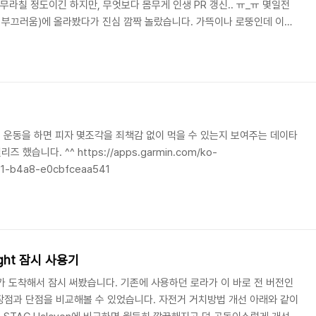
무라칠 정도이긴 하지만, 무엇보다 몸무게 인생 PR 갱신.. ㅠ_ㅠ 몇일전
기 부끄러움)에 올라봤다가 진심 깜짝 놀랐습니다. 가뜩이나 로뚱인데 이젠
 사서 해결하는게 자덕의 미덕이죠. 그래서 가민 체중계 하나 들였습니다.
, 체수분, 근육량, 골밀도 등등을 측정해서 가민 Connect에 쏘아서 매일매
 PR 찍네 마네, 체지방 PR 찍네 마네 하게 생겼습니다. 게다가 까딱 잘못
네방네 소문을 ..
해 운동을 하면 피자 몇조각을 죄책감 없이 먹을 수 있는지 보여주는 데이타
리즈 했습니다. ^^ https://apps.garmin.com/ko-
1-b4a8-e0cbfceaa541
iight 잠시 사용기
iight가 도착해서 잠시 써봤습니다. 기존에 사용하던 로라가 이 바로 전 버전인
의 장점과 단점을 비교해볼 수 있었습니다. 자전거 거치방법 개선 아래와 같이