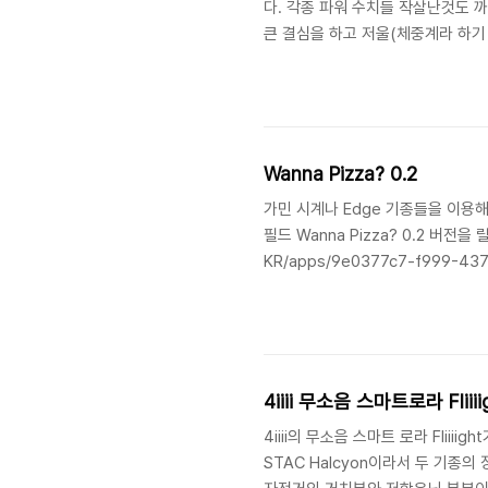
다. 각종 파워 수치들 작살난것도 까
ᅟ큰 결심을 하고 저울(체중계라 하
슈퍼 로뚱.. 일이 잘 안풀리면 가민
체중, BMI뿐만 아니라 체지방 비율
일 그래프를 그려주네요. 이젠 근육량
설정하니 체중계에 오를 때마다 온 동
Wanna Pizza? 0.2
가민 시계나 Edge 기종들을 이용
필드 Wanna Pizza? 0.2 버전을 릴
KR/apps/9e0377c7-f999-437
4iiii 무소음 스마트로라 Flii
4iiii의 무소음 스마트 로라 Flii
STAC Halcyon이라서 두 기종