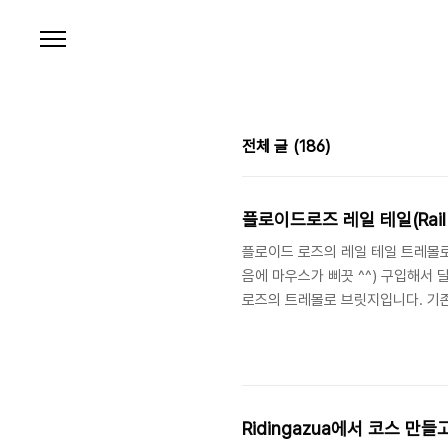
본문 바로가기
전체 글
(186)
플로이드로즈 레일 테일(Rail 
플로이드 로즈의 레일 테일 트레몰로
음에 마우스가 삐끗 ^^) 구입해서
로즈의 트레몰로 브릿지입니다. 기존
서 프릭션이나 저항을 최소화 하는 
그 매끄러운 표면을 감싸 미끄러지며
반적인 펜더의 브릿지와는 달리 스트
고 쓸데없는 저항을 줄여준다고 하는
Ridingazua에서 코스 만