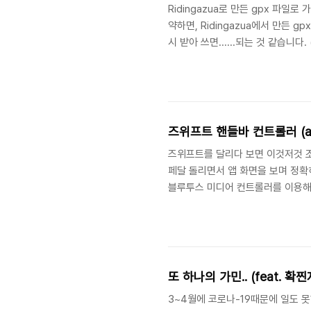
Ridingazua로 만든 gpx 파
약하면, Ridingazua에서 만든 
시 받아 쓰면......되는 것 같습니다
Ridingazua에서 코스를 만들고요
탬프 입히기 이 GPX 파일을 스트
서 코스에 대한 정보들만 존재하고 
라바가 업로드를 받아줍니다. Goto.
즈위프트 핸들바 컨트롤러 (aka
즈위프트를 달리다 보면 이것저것 
페달 돌리면서 앱 화면을 보며 정확히
블루투스 미디어 컨트롤러를 이용해
AutoHotKey라고 하는 프로그램
zwiftinsider.com/bluetooth-er
Zwift - Zwift Insider Take Zwif
또 하나의 가민.. (feat. 확찐
3~4월에 코로나-19때문에 일도 