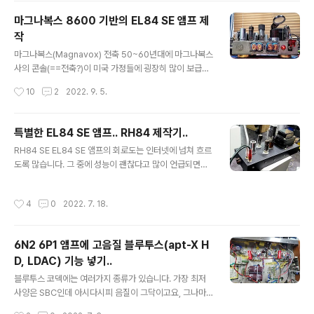
된 마그나복스의 8600모델 6BQ5(EL84) SE 앰프 모듈
마그나복스 8600 기반의 EL84 SE 앰프 제
을 가져다 한곳 한곳 진단하고 최적화하고 수정해가면서
작
과정을 기록한 글이라 여러모로 재미납니다. 경험 많은 노
글 내용
엔지니어가 어떻게 문제를 진단하고 해결해가는지를 자세
마그나복스(Magnavox) 전축 50~60년대에 마그나복스
히 들여다볼 수 있는 기회가 되어 여러모로 흥미롭습니다.
사의 콘솔(==전축?)이 미국 가정들에 굉장히 많이 보급되
본인의 경험에서 나온 경험칙에 의해 문제를 해결하는 부
었다고 합니다. 모델별로 튜너, 턴테이블 등의 조합과 다양
작성시간
10
2
2022. 9. 5.
분들도 좀 보이고요. 분야가 달라도 엔지니어라면 ..
한 스피커 구성 등등 저가에서 고가까지 다양한 제품군과
특유의 뽀대(?)로 큰 인기를 끌어 정말 날개 돋힌 듯 팔려
나갔다고 합니다. 아래는 1959년의 Magnavox 광고 팜
특별한 EL84 SE 앰프.. RH84 제작기..
플렛.. https://www.youtube.com/watch?v=8Mzj3
글 내용
RH84 SE EL84 SE 앰프의 회로도는 인터넷에 넘쳐 흐르
2hQQFQ 이들 제품들의 공통점이라면 역시 모두 앰프가
도록 많습니다. 그 중에 성능이 괜찮다고 많이 언급되면서
필요하다는 점이라, 진공관 앰프 모듈이 하나나 두개씩은
도 뭔가 사람들이 언급을 꺼리는 듯한 느낌을 주는 RH84
꼭 들어가 있습니다. 당시 Magnavox의 제품들에는 진공
라는 회로도가 눈에 띄었습니다. ​ Alex Kitic이라는 세르
관 앰프 모듈도 푸쉬풀, 싱글 등등 다양하게 여러가지 종류
작성시간
4
0
2022. 7. 18.
비아 분이 만든 회로인데요, 2001년에 첫 버전이 발표되
가 쓰였다는데(1950년대는 진공관 기술의 정점이던 시
었었고, 2013년에 rev.2가 나왔습니다. 지금까지도 계속
절)..
회자되며 한번 정도는 거쳐볼만한 회로라는 평들이 많습니
6N2 6P1 앰프에 고음질 블루투스(apt-X H
다. 각각의 버전의 회로도는 아래와 같습니다. 그리 복잡한
D, LDAC) 기능 넣기..
회로는 아니지만, 회로도를 보자마자 가장 눈에 띄는 점은
글 내용
보통의 SE 앰프들처럼 피드백을 트랜스에서 NFB로 걸지
블루투스 코덱에는 여러가지 종류가 있습니다. 가장 최저
않고 플레이트에서 플레이트로 로컬 피드백을 거는 방식입
사양은 SBC인데 아시다시피 음질이 그닥이고요, 그나마 a
니다. 게다가, rev 2에는 무슨 제너 다이오드와 레귤레이
pt-X HD와 LDAC이 하이파이용으로 쓸만한 코덱입니다.
작성시간