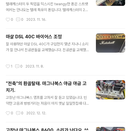
켜면 페이즈 아웃. [배선도] 직접 출력 모디 : 스위치를 켜면
텔래캐스터의 두 픽업을 믹스시킨 twangy한 톤은 스트랫
픽업 신호가 볼륨과 톤을 거치지 않고 출력. 50년대 레스
에서는 안나오는 텔레 특유의 톤입니다. 텔레캐스터의 2개
폴식 톤 배선 : 톤 배선이 볼륨의 입력단이 아니라 출력단에
의 픽업은 스트랫으로 치면 프론트와 리어 픽업 정도 위치
작성시간
0
0
2023. 11. 16.
연..
입니다. 스트랫에서 프론트와 리어 픽업을 믹스하는 방식
으로 텔레캐스터 풍의 소리를 얻을 수 있는데요, 별도의 스
위치를 추가하는 등의 방법이 아닌 간편한 방식으로는 아
마샬 DSL 40C 바이어스 조정
래의 두가지 방식을 꼽습니다. 1. 블랜더 2. 메가 스위치 1
글 내용
잘 사용하던 마샬 DSL 40C가 구입한지 몇년 지나니 소리
번의 블랜더 방식은 스트랫의 톤 노브 하나를 no-load 팟
가 잘 안나서 진공관들을 교체했습니다. 진공관을 교체했
을 달아 블랜더 노브로 활용하도록 하는 방식인데, 현재 선
으니 당연히 바이어스를 조정해봤습니다.. 정확한 회로도
택되지 않은 픽업의 톤을 어느 정도 비율로 현재의 픽업의
를 보진 않았지만 마샬 앰프는 출력관인 EL34가 2개가 장
톤에 섞을건지 조절을 할 수 있게 해주는 형식으로 동작합
작성시간
1
0
2023. 11. 8.
착되어 있는걸 보면 푸쉬풀 방식인것 같습니다. 푸쉬풀 앰
니다. 풀 블랜더, 하프 블랜더 등 여러 방식이 있고 키트도
프는 2개의 출력관이 오디오 파형의 (+)쪽과 (-)쪽을 각각
많이 판매합니다. 2번의 ..
맡아서 증폭을 한 후에 합쳐서 하나의 파형을 만들어 출력
"전축"의 환골탈태. 마그나복스 야금 야금 고
하는 방식입니다. 두 출력관의 특성이 다르거나 바이어스
치기.
가 다르게 잡혀 있으면 푸쉬-풀 앰프 특유의 왜곡이 생기게
글 내용
됩니다. 아래 그래프가 아주 정확한건 아니지만... 대충 왜
고장난 마그나복스 앰프를 고쳐서 잘 듣고 있었습니다. 빈
곡이 생깁니다. ^^ 진공관은 아무리 정밀하게 제조를 해도
약한 고음과 벙벙거리는 저음이 마치 옛날 일일찻집때 다
특성이 같은 경우가 드물어서 기타 앰프의 진공관을 교체
방에서 듣던 벙벙거리던 전축 소리와 비슷해서 정감이 갑
작성시간
0
0
2022. 12. 12.
한 후에는 바이어스 측정과 조..
니다...........만 .... 좋은것도 하루 이틀이죠.. 몇 일 이걸로만
음악을 듣고나니 마치 옛날 달달거리고 냄새 심하던 버스
타고 멀미하던 비슷한 느낌이 듭니다. 결국 참지 못하고 하
고장난 마그나복스 8600, 소리가 난다요. ^^