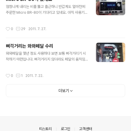
있기는 한데, 웬지 모르게 빅스비를 설치해보고 싶다는 생
글 내용
엄청나게 내리는 비를 뚫고 출근하니 반갑게도 얼마전에
각이 문득 들었습니다. 마침 리치 블랙모어가 펜더를 잡기
주문한 Micro BR-80이 기다리고 있네요. 아직 사용기를
전에는 깁슨 335에 빅스비를 달아서 썼다는게 기억이 나
적은 정도는 아니고요, 대충 열어본 느낌만... 전원을 켜니
서 찾아보니 길쭉한 B7모델이 아니라 위 사진과 같이 짧은
로고가 나오네요. 전체적으로 전작에 비해 튼튼해 보입니
B5 모델이네요. 보통은 길쭉한 B7이 달려져 나오거나 나
작성시간
0
29
2011. 7. 27.
다. 테두리가 고무, 버튼들도 한결 튼튼해 보입고요. 무엇보
중에 달거나 하던데 말입니다. 어쨌든, 그래서 저도 이걸 달
다 GT-10에 있는거 같은 휠 인터페이스가 눈에 띄네요.
아볼 요량으로 사왔습니다..
처음이라 그런지 좀 어색해요. 잘 안돌아가는거 같기도 하
삐걱거리는 와와페달 수리
고... 마이크가 스테레오로 2개가 된 것과 8채널을 동시에
글 내용
재생 가능한게 너무 맘에 듭니다.(전작은 4채널 동시 재생)
와와페달을 몇년 정도 사용하다 보면 보통 삐걱거리기 시
재생버튼을 누르니 활성화된 버튼엔 불이 들어오네요. 녹
작하기 마련입니다. 삐걱거리지 않더라도 페달의 움직임이
음중일 때에는 녹음 버튼에 불 들어오고요. UI는 Micro B
뭔가 부자연스러워 지거나 페달을 밟는 중간에 어디선가
R에 비해 크게 다르지 않습니다. 데모곡이 들어있는데 전
약간씩 걸리는 느낌이 들기도 하는데요, 이건 위의 사진처
작성시간
0
1
2011. 7. 22.
작에 비해 일취..
럼 기어 부분의 윤활을 목적으로 사용되어 있는 그리스가
굳거나 상태가 안좋아져서 제대로 윤활 역할을 못해서 그
렇습니다. 페달의 윗쪽에서 봐도 기어 부분의 윤활제가 말
더보기
라붙은 것이 확연히 보입니다. 여기에서 삐걱거리고 달그
락 거리고 아주 난리입니다. 처음에는 저 부위에 WD-40
같은걸 뿌리면 어떨까 했는데요, 하모니 센트럴 등에 찾아
보니 WD-40을 사용하면 처음에는 괜찮지만 시간이 지나
면 원래 묻어있던 윤활제에 안좋은 영향을 미쳐 오히려 더
상태가 나빠진다고 합니다. 그래서 던롭 크라이베이..
의안내
티스토리
로그인
고객센터