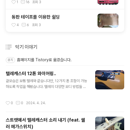
1
16
조회
3
동판 테이프를 이용한 쉴딩
4
6
조회
3
악기 이야기
분류 전체보기
주요 글 목록
홈페이지를 Tistory로 옮겼습니다.
공지
텔레캐스터 12톤 와이어링..
글 내용
겉모습은 보통 텔레와 같습니다만, 12가지 톤 조합이 가능
하도록 작업을 해봤습니다. 텔레의 다양한 모디 방법들 보
통 텔레캐스터의 와이어링을 모디 할 때에 많이 사용하는
방법들은 아래와 같습니다. 4단 스위치 모디 : 제일 많이 하
작성시간
0
0
2024. 4. 24.
는 모디죠. Oak-Grigsby의 4단 스위치를 이용해서 두
픽업의 직렬 연결을 추가한 방식. 리어-병렬-직렬-프론트 ,
혹은 리어-병렬-프론트-직렬 [배선도] 5단 스위치 모디 :
스트랫에서 텔레캐스터 소리 내기 (feat. 쉘
수퍼 스위치를 이용한 5단. 리어-직렬(페이즈아웃)-병렬-
러 메가스위치)
직렬-프론트 [배선도] 페이즈 아웃 스위치 추가: 스위치를
글 내용