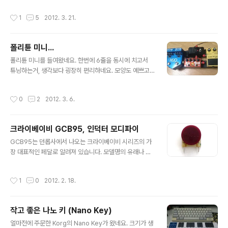
아래의 그림과 같습니다. 일반적인 펜더의 브릿지와는 달
쓰는 장면을 보고 편리하겠다 싶은 생각이 들더군요. 그래
리 스트링 넣는 통로가 살짝 휘어있는데, 뭔가 서스테인도
작성시간
1
5
2012. 3. 21.
서, 기타를 꽂을 수 있는 인터페이스를 찾아보니 여러가지
좋아지고 톤도 좋아지고 쓸데없는 저항을 줄여준다고 하는
가 있네요. 그 중에 Apogee JAM을 주문했습니다. 아이
데 잘 모르겠습니다. 줄 끼울때 반대쪽 구멍..
패드의 하단부 충전단자에 꽂게 되어 있고요, 기타 꽂는 잭
폴리튠 미니...
하나와 게인 조절하는 노브가 하나 있을 뿐입니다. 기타를
글 내용
꽂아서 치다보면 초록색 LED가 빨간색으로 변할 때가 있
폴리튠 미니를 들여왔네요. 한번에 6줄을 동시에 치고서
는데요, 그럴때에는 게인 노브를 낮춰서 적정 레벨을 맞춰
튜닝하는거, 생각보다 굉장히 편리하네요. 모양도 예쁘고
주면 됩니다. 개러지 밴드는 원래 맥에 있던 소프트웨어인
크기도 사진으로 볼때보다 훨씬 작아서 공간도 별로 차지
데요, 아이패드로 오면서 기능이 편리함의 측면으로만 대
하지 않고요.. Korg의 피치 블랙과 비교해보면 반응속도는
작성시간
0
2
2012. 3. 6.
폭 강화되었습니다. 불필요한(혹은..
폴리튠이 조금 더 빠른데요, LED 화면의 시인성은 제게는
피치블랙이 조금 더 나은 것 같습니다. 폴리튠의 화면은 도
트 사이의 간격이 너무 커서 조금 눈에 잘 안들어오더군요.
크라이베이비 GCB95, 인덕터 모디파이
나이 들어서 그런가... 어쨌거나 모양 예쁘고 쓰는데 별 지
글 내용
장 없고 좋네요. EP 부스터와 크기면에서는 친구 같아요.
GCB95는 던롭사에서 나오는 크라이베이비 시리즈의 가
차지하는 면적은 같은데, EP가 깊이가 조금 더 깊네요. 제
장 대표적인 페달로 알려져 있습니다. 모델명의 유래나 뭐
페달보드가 페달트레인 미니 예전 버전(턱이 있는 버전)이
그런건 잘 모르겠지만, 어쨌든 가장 많이 쓰고 많이 익숙한
라 기타 플러그를 튜너에 꽂기 위해서 나무토막으로 조금
톤이라서 보통 와와페달을 처음 쓸때 사게 되는 페달이죠.
작성시간
1
0
2012. 2. 18.
키를 높여줬네요. 페달..
작년에 던롭에서 크라이베이비 45주년 기념으로 발표한
크라이베이비 다큐멘타리 동영상을 보면 흥미로운 기반 지
식들을 알 수 있습니다. 와와페달의 처음 유래가 토마스 오
작고 좋은 나노 키 (Nano Key)
르간社의 엔지니어인 브래드 플런킷이 앰프에 달려있던 미
글 내용
드레인지 부스트 스위치의 부품 값을 절감해보라는 지시를
얼마전에 주문한 Korg의 Nano Key가 왔네요. 크기가 생