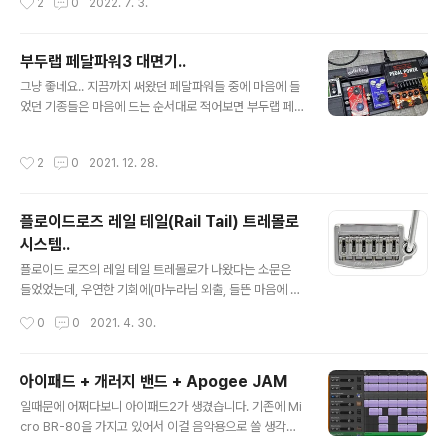
2
0
2022. 7. 3.
터까지 쓰인게..
​ 아래 그래프는 코덱별 전송속도인데요, apt-X HD 정도
되면 꽤 들을만하게 됩니다. 하지만, 국내에서 가장 많이 사
용하는 휴대폰인 갤럭시 시리즈가 apt-X HD를 지원하지
부두랩 페달파워3 대면기..
않습니다. 갤럭시는 HD가 빠진 apt-X까지만 지원합니다.
글 내용
그냥 좋네요.. 지끔까지 써왔던 페달파워들 중에 마음에 들
아쉬운 점이죠. ​ 아래와 같이 국내 폰들 중에서 apt-X HD
었던 기종들은 마음에 드는 순서대로 적어보면 부두랩 페
를 지원하던건 LG의 폰들이 유일했었는데, LG가 스마트
달파워2/페달파워2+, 모드톤 파워 플랜트, T-REX 카멜
폰 사업을 접었으니 뭐.. ㅠ_ㅠ 하지만, 한가지 다행스러운
레온 파워, MXR DC Brick, Mosky DC Tank 등입니다.
점은 갤럭시도 안드로이드 기기라 오레오 업데이트로 들어
작성시간
2
0
2021. 12. 28.
그중에 페달파워 2+와 모드톤 파워 플랜트가 거의 비슷하
가기 시작한 LDAC 코덱을 어쨌든 탑재하고 있기는 합니
게 가장 나았었는데요,(모드톤이 출력이 7개라는 점만 빼
다. (L..
면...), 거대한 트랜스포머(==도란스?)가 들어가 있는 방식
플로이드로즈 레일 테일(Rail Tail) 트레몰로
의 기종들이라 그런지 와우 페달이나 민감한 퍼즈 및 드라
시스템..
이브 페달을 파워 부근에 가져가면 트랜스포머 주변의 자
글 내용
기장의 영향인지 살짝 험 노이즈가 끼는 문제가 있었습니
플로이드 로즈의 레일 테일 트레몰로가 나왔다는 소문은
다. 트랜스포머 때문에 상당히 무겁기도 하고요.. 그런 점들
들었었는데, 우연한 기회에(마누라님 외출, 들뜬 마음에 마
이 해결이 된 것 같습니다. 페달파워3의 장점입니다. 1. 가
우스가 삐끗 ^^) 구입해서 달아봤습니다. 레일 테일은 일반
작성시간
0
0
2021. 4. 30.
볍다. 스펙상..
적인 펜더 스트랫에 설치 가능한 플로이드 로즈의 트레몰
로 브릿지입니다. 기존의 통상적인 플로이드 로즈 유닛처
럼 칼날(?)로 2개의 기둥(?)을 지지해서 프릭션이나 저항
아이패드 + 개러지 밴드 + Apogee JAM
을 최소화 하는 방식이 아니라, 둥그런 레일을 펜더의 6홀
글 내용
일때문에 어쩌다보니 아이패드2가 생겼습니다. 기존에 Mi
부분에 설치하고 브릿지 유닛이 그 매끄러운 표면을 감싸
cro BR-80을 가지고 있어서 이걸 음악용으로 쓸 생각은
미끄러지며 저항을 줄이는 방식입니다. 전체적인 구조는
못하고 있었는데요, 얼마전에 유튜브 어디선가 개러지밴드