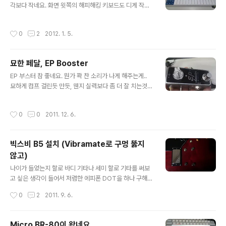
받고 그걸 포텐시오미터(볼륨)로 바꾸는 과정에서 시작이
각보다 작네요. 화면 윗쪽의 해피해킹 키보드도 디게 작은
되는데요, 그러다가 제조 회사가 토마스 오르간, VOX, 던
키보드인데, 폭이 비슷한 정도... 윈도우 XP에 USB를 꽂으
롭 등등을 오락가락하는 등의 복잡한 과정들을 실제 관련
니 바로 MIDI 키보드 인식 하네요. 드라이버 설치 안해
작성시간
0
2
2012. 1. 5.
인물들과 사용 뮤지션들의 증언과 함께 재미..
도.... 그 상태 그대로 Cubase등에 바로 미디 찍어 넣을 수
있고요. 무엇보다 좋은 점은 키보드 때리는 강약을 인식하
네요. 허접한 보통 컴터용 키보드 같은 구조인데도 그게 가
묘한 페달, EP Booster
능하다는게 놀라움.... 키감은 정말 안좋습니다. 많은걸 바
글 내용
라면 안되는거겠죠? ^^ MR 만들때 드럼이나 키보드 찍을
EP 부스터 참 좋네요. 뭔가 꽉 찬 소리가 나게 해주는게..
때 마우스로 하는거보다는 편하겠지요.
묘하게 컴프 걸린듯 만듯, 웬지 실력보다 좀 더 잘 치는것
같이 들리기도 하고요, 생톤이나 드라이브 톤이나 모두 맛
깔나게 해주고 말이죠. 톤을 좀 바꾸긴 하지만 볼륨 부스팅
작성시간
0
0
2011. 12. 6.
도 좋고, 아래 비디오의 알렌 하인즈의 이야기처럼 별로 안
비싼 앰프를 부띠끄 느낌 나게 해주고 말이죠. 게다가 크기
도 작고요. 일단 페달보드 맨앞단에 항상 켜놓는 용도로 하
빅스비 B5 설치 (Vibramate로 구멍 뚫지
나 쓰고 있는데, 게인 부스터로도 하나 있었으면 좋겠고, 볼
않고)
륨 부스터로도 하나 썼으면 참 좋겠다는 생각이... Dave W
글 내용
einer의 설명도 들을만 합니다.
나이가 들었는지 할로 바디 기타나 세미 할로 기타를 써보
고 싶은 생각이 들어서 저렴한 에피폰 DOT을 하나 구해서
쓰고 있습니다. 하드웨어나 마무리가 조악해서 참지 못하
작성시간
0
2
2011. 9. 6.
고 역시 하드웨어들을 모두 고또 하드웨어로 바꾸고, 그로
버 락킹 튜너, 호블랜드 뮤지캡, Parsons Street 픽업으
로 교체해서 사용하고 있습니다. 나름 만족해하면서 쓰고
Micro BR-80이 왔네요