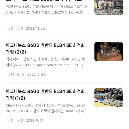
나 둘씩 손을 대기 시작했습니다.. 처음 모습은 정말 썩어가
글 내용
마그나복스 8600 콘솔 앰프를 하이파이 앰프로 개조한 D
는 모습.. 내부 모습입니다. 접지를 아무데나 막 잡아서 쓰
GSE-1 회로도를 가져다 앰프를 만들었었는데요, 우연한
는거 하며 배선이 정말 엉망진창인 듯 보이기는 한데, 보기
기회에 고장난 오리지날 마그나복스 8600을 하나 싸게 사
와는 다르게 소켓이나 러그 등등에 배선이나 부품의 리드
놨었습니다. https://youlsa.com/196 ​ 고장이 났다고
선들을 꽁꽁 묶은 후에 납땜을 해놔서 엄청 튼튼합니다. 덕
작성시간
0
0
2022. 11. 25.
하니 수리도 해야 하고, 110V 변압기도 사야 하고, 도란스
분에 부품들 교체할 때에 인두로 녹여서 떼어내기 너무 힘
를 사 온 다음에도 웬지 오래된 앰프에 바로 전기 넣기 무섭
들고 귀찮아 그냥..
고 그래서 그냥 방치한채로 차일피일 미루다가 드디어 마
마그나복스 8600 기반의 EL84 SE 최적화
음 잡고 붙잡고 앉아서 자세히 들여다 봤습니다. ​ 분명히 고
과정 (2/2)
장이 나서 소리가 안난다고 했으니 전원은 넣지 않고, 이래
글 내용
저래 테스터 대보고 상태를 살펴보니 의외로 대부분의 부
역시 아래의 앰프 사진과 회로도를 참고하시며 보시면 재
품들이 큰 문제 없어 보입니다. 1960년대에 만들어진 앰
미있습니다. Output Stage Modifications -- Pt 1 (출
프인데 세월에 비해 걱정했던 캐패시터들도 큰 이상이 없
력단 개조. 파트1) https://audiokarma.org/forums/in
작성시간
14
0
2022. 9. 27.
어 보이고 진..
dex.php?threads/magnavox-flea-power-gettin
g-more-out-of-the-8600-series-a-lot-more.6
65735/page-5#post-8883650 출력단과 관련된 문
마그나복스 8600 기반의 EL84 SE 최적화
제들의 원인을 찾고나면 그 다음은 쉽습니다. 일단 새 출력
과정 (1/2)
트랜스포머를 설치했으니 이제 필요한 전류의 양을 충분히
글 내용
흘려주기만 하면 됩니다. ... 150% 정도 더 흘려주게 되면
Magnavox 8600 앞서 제작했던 ( https://youlsa.co
예전에 달려있던 소형 출력 트랜스의 경우에는 문제가 생
m/195 ) DGSE-1 앰프 회로의 원저자인 Dave G가 마그
겼겠지만 새 트랜스는 충분히 잘 동작하고 8600은 드..
나복스 8600(aka Maggy / Maggie)앰프를 최적화 해
작성시간
3
0
2022. 9. 16.
가는 과정을 AudioKarma.org에 게시한 글들을 요약해
서 정리해봤습니다. Dave G가 1950~1960년대에 제작