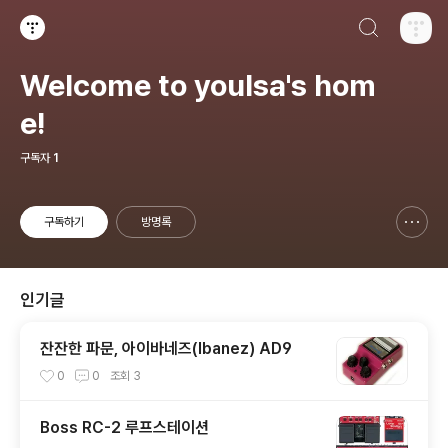
검색하기
티스토리
Welcome to youlsa's hom
e!
구독자
1
구독하기
방명록
신고하기 레이어
열기
인기글
잔잔한 파문, 아이바네즈(Ibanez) AD9
0
0
조회
3
Boss RC-2 루프스테이션