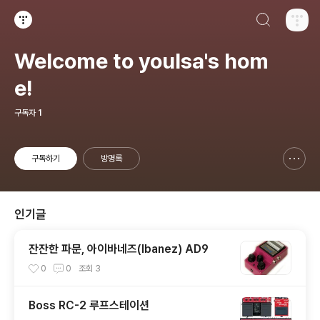
검색하기
티스토리
Welcome to youlsa's hom
e!
구독자
1
구독하기
방명록
신고하기 레이어
열기
인기글
잔잔한 파문, 아이바네즈(Ibanez) AD9
0
0
조회
3
Boss RC-2 루프스테이션