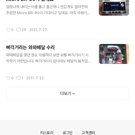
있기는 한데, 웬지 모르게 빅스비를 설치해보고 싶다는 생
글 내용
엄청나게 내리는 비를 뚫고 출근하니 반갑게도 얼마전에
각이 문득 들었습니다. 마침 리치 블랙모어가 펜더를 잡기
주문한 Micro BR-80이 기다리고 있네요. 아직 사용기를
전에는 깁슨 335에 빅스비를 달아서 썼다는게 기억이 나
적은 정도는 아니고요, 대충 열어본 느낌만... 전원을 켜니
서 찾아보니 길쭉한 B7모델이 아니라 위 사진과 같이 짧은
로고가 나오네요. 전체적으로 전작에 비해 튼튼해 보입니
B5 모델이네요. 보통은 길쭉한 B7이 달려져 나오거나 나
작성시간
0
29
2011. 7. 27.
다. 테두리가 고무, 버튼들도 한결 튼튼해 보입고요. 무엇보
중에 달거나 하던데 말입니다. 어쨌든, 그래서 저도 이걸 달
다 GT-10에 있는거 같은 휠 인터페이스가 눈에 띄네요.
아볼 요량으로 사왔습니다..
처음이라 그런지 좀 어색해요. 잘 안돌아가는거 같기도 하
삐걱거리는 와와페달 수리
고... 마이크가 스테레오로 2개가 된 것과 8채널을 동시에
글 내용
재생 가능한게 너무 맘에 듭니다.(전작은 4채널 동시 재생)
와와페달을 몇년 정도 사용하다 보면 보통 삐걱거리기 시
재생버튼을 누르니 활성화된 버튼엔 불이 들어오네요. 녹
작하기 마련입니다. 삐걱거리지 않더라도 페달의 움직임이
음중일 때에는 녹음 버튼에 불 들어오고요. UI는 Micro B
뭔가 부자연스러워 지거나 페달을 밟는 중간에 어디선가
R에 비해 크게 다르지 않습니다. 데모곡이 들어있는데 전
약간씩 걸리는 느낌이 들기도 하는데요, 이건 위의 사진처
작성시간
0
1
2011. 7. 22.
작에 비해 일취..
럼 기어 부분의 윤활을 목적으로 사용되어 있는 그리스가
굳거나 상태가 안좋아져서 제대로 윤활 역할을 못해서 그
렇습니다. 페달의 윗쪽에서 봐도 기어 부분의 윤활제가 말
더보기
라붙은 것이 확연히 보입니다. 여기에서 삐걱거리고 달그
락 거리고 아주 난리입니다. 처음에는 저 부위에 WD-40
같은걸 뿌리면 어떨까 했는데요, 하모니 센트럴 등에 찾아
보니 WD-40을 사용하면 처음에는 괜찮지만 시간이 지나
면 원래 묻어있던 윤활제에 안좋은 영향을 미쳐 오히려 더
상태가 나빠진다고 합니다. 그래서 던롭 크라이베이..
의안내
티스토리
로그인
고객센터