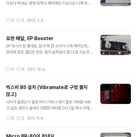
받고 그걸 포텐시오미터(볼륨)로 바꾸는 과정에서 시작이
각보다 작네요. 화면 윗쪽의 해피해킹 키보드도 디게 작은
되는데요, 그러다가 제조 회사가 토마스 오르간, VOX, 던
키보드인데, 폭이 비슷한 정도... 윈도우 XP에 USB를 꽂으
롭 등등을 오락가락하는 등의 복잡한 과정들을 실제 관련
니 바로 MIDI 키보드 인식 하네요. 드라이버 설치 안해
작성시간
0
2
2012. 1. 5.
인물들과 사용 뮤지션들의 증언과 함께 재미..
도.... 그 상태 그대로 Cubase등에 바로 미디 찍어 넣을 수
있고요. 무엇보다 좋은 점은 키보드 때리는 강약을 인식하
네요. 허접한 보통 컴터용 키보드 같은 구조인데도 그게 가
묘한 페달, EP Booster
능하다는게 놀라움.... 키감은 정말 안좋습니다. 많은걸 바
글 내용
라면 안되는거겠죠? ^^ MR 만들때 드럼이나 키보드 찍을
EP 부스터 참 좋네요. 뭔가 꽉 찬 소리가 나게 해주는게..
때 마우스로 하는거보다는 편하겠지요.
묘하게 컴프 걸린듯 만듯, 웬지 실력보다 좀 더 잘 치는것
같이 들리기도 하고요, 생톤이나 드라이브 톤이나 모두 맛
깔나게 해주고 말이죠. 톤을 좀 바꾸긴 하지만 볼륨 부스팅
작성시간
0
0
2011. 12. 6.
도 좋고, 아래 비디오의 알렌 하인즈의 이야기처럼 별로 안
비싼 앰프를 부띠끄 느낌 나게 해주고 말이죠. 게다가 크기
도 작고요. 일단 페달보드 맨앞단에 항상 켜놓는 용도로 하
빅스비 B5 설치 (Vibramate로 구멍 뚫지
나 쓰고 있는데, 게인 부스터로도 하나 있었으면 좋겠고, 볼
않고)
륨 부스터로도 하나 썼으면 참 좋겠다는 생각이... Dave W
글 내용
einer의 설명도 들을만 합니다.
나이가 들었는지 할로 바디 기타나 세미 할로 기타를 써보
고 싶은 생각이 들어서 저렴한 에피폰 DOT을 하나 구해서
쓰고 있습니다. 하드웨어나 마무리가 조악해서 참지 못하
작성시간
0
2
2011. 9. 6.
고 역시 하드웨어들을 모두 고또 하드웨어로 바꾸고, 그로
버 락킹 튜너, 호블랜드 뮤지캡, Parsons Street 픽업으
로 교체해서 사용하고 있습니다. 나름 만족해하면서 쓰고
Micro BR-80이 왔네요