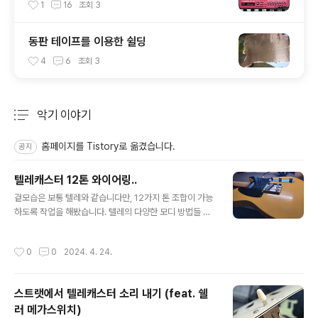
1
16
조회
3
동판 테이프를 이용한 쉴딩
4
6
조회
3
악기 이야기
분류 전체보기
주요 글 목록
홈페이지를 Tistory로 옮겼습니다.
공지
텔레캐스터 12톤 와이어링..
글 내용
겉모습은 보통 텔레와 같습니다만, 12가지 톤 조합이 가능
하도록 작업을 해봤습니다. 텔레의 다양한 모디 방법들 보
통 텔레캐스터의 와이어링을 모디 할 때에 많이 사용하는
방법들은 아래와 같습니다. 4단 스위치 모디 : 제일 많이 하
작성시간
0
0
2024. 4. 24.
는 모디죠. Oak-Grigsby의 4단 스위치를 이용해서 두
픽업의 직렬 연결을 추가한 방식. 리어-병렬-직렬-프론트 ,
혹은 리어-병렬-프론트-직렬 [배선도] 5단 스위치 모디 :
스트랫에서 텔레캐스터 소리 내기 (feat. 쉘
수퍼 스위치를 이용한 5단. 리어-직렬(페이즈아웃)-병렬-
러 메가스위치)
직렬-프론트 [배선도] 페이즈 아웃 스위치 추가: 스위치를
글 내용