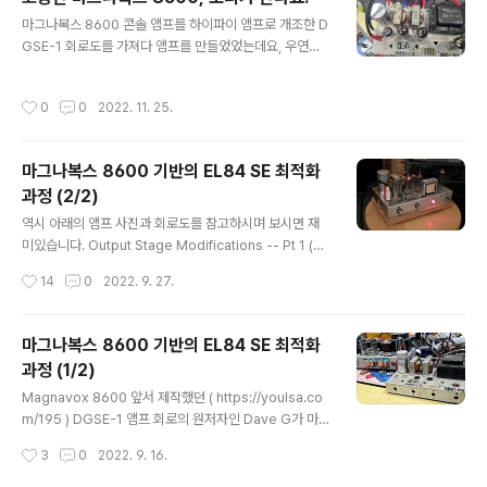
나 둘씩 손을 대기 시작했습니다.. 처음 모습은 정말 썩어가
글 내용
마그나복스 8600 콘솔 앰프를 하이파이 앰프로 개조한 D
는 모습.. 내부 모습입니다. 접지를 아무데나 막 잡아서 쓰
GSE-1 회로도를 가져다 앰프를 만들었었는데요, 우연한
는거 하며 배선이 정말 엉망진창인 듯 보이기는 한데, 보기
기회에 고장난 오리지날 마그나복스 8600을 하나 싸게 사
와는 다르게 소켓이나 러그 등등에 배선이나 부품의 리드
놨었습니다. https://youlsa.com/196 ​ 고장이 났다고
선들을 꽁꽁 묶은 후에 납땜을 해놔서 엄청 튼튼합니다. 덕
작성시간
0
0
2022. 11. 25.
하니 수리도 해야 하고, 110V 변압기도 사야 하고, 도란스
분에 부품들 교체할 때에 인두로 녹여서 떼어내기 너무 힘
를 사 온 다음에도 웬지 오래된 앰프에 바로 전기 넣기 무섭
들고 귀찮아 그냥..
고 그래서 그냥 방치한채로 차일피일 미루다가 드디어 마
마그나복스 8600 기반의 EL84 SE 최적화
음 잡고 붙잡고 앉아서 자세히 들여다 봤습니다. ​ 분명히 고
과정 (2/2)
장이 나서 소리가 안난다고 했으니 전원은 넣지 않고, 이래
글 내용
저래 테스터 대보고 상태를 살펴보니 의외로 대부분의 부
역시 아래의 앰프 사진과 회로도를 참고하시며 보시면 재
품들이 큰 문제 없어 보입니다. 1960년대에 만들어진 앰
미있습니다. Output Stage Modifications -- Pt 1 (출
프인데 세월에 비해 걱정했던 캐패시터들도 큰 이상이 없
력단 개조. 파트1) https://audiokarma.org/forums/in
작성시간
14
0
2022. 9. 27.
어 보이고 진..
dex.php?threads/magnavox-flea-power-gettin
g-more-out-of-the-8600-series-a-lot-more.6
65735/page-5#post-8883650 출력단과 관련된 문
마그나복스 8600 기반의 EL84 SE 최적화
제들의 원인을 찾고나면 그 다음은 쉽습니다. 일단 새 출력
과정 (1/2)
트랜스포머를 설치했으니 이제 필요한 전류의 양을 충분히
글 내용
흘려주기만 하면 됩니다. ... 150% 정도 더 흘려주게 되면
Magnavox 8600 앞서 제작했던 ( https://youlsa.co
예전에 달려있던 소형 출력 트랜스의 경우에는 문제가 생
m/195 ) DGSE-1 앰프 회로의 원저자인 Dave G가 마그
겼겠지만 새 트랜스는 충분히 잘 동작하고 8600은 드..
나복스 8600(aka Maggy / Maggie)앰프를 최적화 해
작성시간
3
0
2022. 9. 16.
가는 과정을 AudioKarma.org에 게시한 글들을 요약해
서 정리해봤습니다. Dave G가 1950~1960년대에 제작