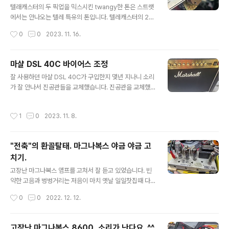
켜면 페이즈 아웃. [배선도] 직접 출력 모디 : 스위치를 켜면
텔래캐스터의 두 픽업을 믹스시킨 twangy한 톤은 스트랫
픽업 신호가 볼륨과 톤을 거치지 않고 출력. 50년대 레스
에서는 안나오는 텔레 특유의 톤입니다. 텔레캐스터의 2개
폴식 톤 배선 : 톤 배선이 볼륨의 입력단이 아니라 출력단에
의 픽업은 스트랫으로 치면 프론트와 리어 픽업 정도 위치
작성시간
0
0
2023. 11. 16.
연..
입니다. 스트랫에서 프론트와 리어 픽업을 믹스하는 방식
으로 텔레캐스터 풍의 소리를 얻을 수 있는데요, 별도의 스
위치를 추가하는 등의 방법이 아닌 간편한 방식으로는 아
마샬 DSL 40C 바이어스 조정
래의 두가지 방식을 꼽습니다. 1. 블랜더 2. 메가 스위치 1
글 내용
잘 사용하던 마샬 DSL 40C가 구입한지 몇년 지나니 소리
번의 블랜더 방식은 스트랫의 톤 노브 하나를 no-load 팟
가 잘 안나서 진공관들을 교체했습니다. 진공관을 교체했
을 달아 블랜더 노브로 활용하도록 하는 방식인데, 현재 선
으니 당연히 바이어스를 조정해봤습니다.. 정확한 회로도
택되지 않은 픽업의 톤을 어느 정도 비율로 현재의 픽업의
를 보진 않았지만 마샬 앰프는 출력관인 EL34가 2개가 장
톤에 섞을건지 조절을 할 수 있게 해주는 형식으로 동작합
작성시간
1
0
2023. 11. 8.
착되어 있는걸 보면 푸쉬풀 방식인것 같습니다. 푸쉬풀 앰
니다. 풀 블랜더, 하프 블랜더 등 여러 방식이 있고 키트도
프는 2개의 출력관이 오디오 파형의 (+)쪽과 (-)쪽을 각각
많이 판매합니다. 2번의 ..
맡아서 증폭을 한 후에 합쳐서 하나의 파형을 만들어 출력
"전축"의 환골탈태. 마그나복스 야금 야금 고
하는 방식입니다. 두 출력관의 특성이 다르거나 바이어스
치기.
가 다르게 잡혀 있으면 푸쉬-풀 앰프 특유의 왜곡이 생기게
글 내용
됩니다. 아래 그래프가 아주 정확한건 아니지만... 대충 왜
고장난 마그나복스 앰프를 고쳐서 잘 듣고 있었습니다. 빈
곡이 생깁니다. ^^ 진공관은 아무리 정밀하게 제조를 해도
약한 고음과 벙벙거리는 저음이 마치 옛날 일일찻집때 다
특성이 같은 경우가 드물어서 기타 앰프의 진공관을 교체
방에서 듣던 벙벙거리던 전축 소리와 비슷해서 정감이 갑
작성시간
0
0
2022. 12. 12.
한 후에는 바이어스 측정과 조..
니다...........만 .... 좋은것도 하루 이틀이죠.. 몇 일 이걸로만
음악을 듣고나니 마치 옛날 달달거리고 냄새 심하던 버스
타고 멀미하던 비슷한 느낌이 듭니다. 결국 참지 못하고 하
고장난 마그나복스 8600, 소리가 난다요. ^^