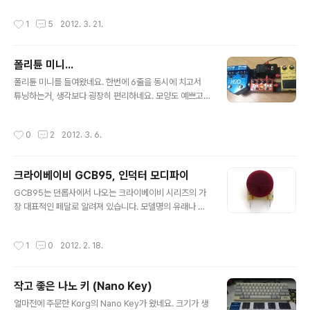
아래의 그림과 같습니다. 일반적인 펜더의 브릿지와는 달
쓰는 장면을 보고 편리하겠다 싶은 생각이 들더군요. 그래
리 스트링 넣는 통로가 살짝 휘어있는데, 뭔가 서스테인도
작성시간
1
5
2012. 3. 21.
서, 기타를 꽂을 수 있는 인터페이스를 찾아보니 여러가지
좋아지고 톤도 좋아지고 쓸데없는 저항을 줄여준다고 하는
가 있네요. 그 중에 Apogee JAM을 주문했습니다. 아이
데 잘 모르겠습니다. 줄 끼울때 반대쪽 구멍..
패드의 하단부 충전단자에 꽂게 되어 있고요, 기타 꽂는 잭
폴리튠 미니...
하나와 게인 조절하는 노브가 하나 있을 뿐입니다. 기타를
글 내용
꽂아서 치다보면 초록색 LED가 빨간색으로 변할 때가 있
폴리튠 미니를 들여왔네요. 한번에 6줄을 동시에 치고서
는데요, 그럴때에는 게인 노브를 낮춰서 적정 레벨을 맞춰
튜닝하는거, 생각보다 굉장히 편리하네요. 모양도 예쁘고
주면 됩니다. 개러지 밴드는 원래 맥에 있던 소프트웨어인
크기도 사진으로 볼때보다 훨씬 작아서 공간도 별로 차지
데요, 아이패드로 오면서 기능이 편리함의 측면으로만 대
하지 않고요.. Korg의 피치 블랙과 비교해보면 반응속도는
작성시간
0
2
2012. 3. 6.
폭 강화되었습니다. 불필요한(혹은..
폴리튠이 조금 더 빠른데요, LED 화면의 시인성은 제게는
피치블랙이 조금 더 나은 것 같습니다. 폴리튠의 화면은 도
트 사이의 간격이 너무 커서 조금 눈에 잘 안들어오더군요.
크라이베이비 GCB95, 인덕터 모디파이
나이 들어서 그런가... 어쨌거나 모양 예쁘고 쓰는데 별 지
글 내용
장 없고 좋네요. EP 부스터와 크기면에서는 친구 같아요.
GCB95는 던롭사에서 나오는 크라이베이비 시리즈의 가
차지하는 면적은 같은데, EP가 깊이가 조금 더 깊네요. 제
장 대표적인 페달로 알려져 있습니다. 모델명의 유래나 뭐
페달보드가 페달트레인 미니 예전 버전(턱이 있는 버전)이
그런건 잘 모르겠지만, 어쨌든 가장 많이 쓰고 많이 익숙한
라 기타 플러그를 튜너에 꽂기 위해서 나무토막으로 조금
톤이라서 보통 와와페달을 처음 쓸때 사게 되는 페달이죠.
작성시간
1
0
2012. 2. 18.
키를 높여줬네요. 페달..
작년에 던롭에서 크라이베이비 45주년 기념으로 발표한
크라이베이비 다큐멘타리 동영상을 보면 흥미로운 기반 지
식들을 알 수 있습니다. 와와페달의 처음 유래가 토마스 오
작고 좋은 나노 키 (Nano Key)
르간社의 엔지니어인 브래드 플런킷이 앰프에 달려있던 미
글 내용
드레인지 부스트 스위치의 부품 값을 절감해보라는 지시를
얼마전에 주문한 Korg의 Nano Key가 왔네요. 크기가 생