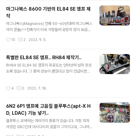
된 마그나복스의 8600모델 6BQ5(EL84) SE 앰프 모듈
마그나복스 8600 기반의 EL84 SE 앰프 제
을 가져다 한곳 한곳 진단하고 최적화하고 수정해가면서
작
과정을 기록한 글이라 여러모로 재미납니다. 경험 많은 노
글 내용
엔지니어가 어떻게 문제를 진단하고 해결해가는지를 자세
마그나복스(Magnavox) 전축 50~60년대에 마그나복스
히 들여다볼 수 있는 기회가 되어 여러모로 흥미롭습니다.
사의 콘솔(==전축?)이 미국 가정들에 굉장히 많이 보급되
본인의 경험에서 나온 경험칙에 의해 문제를 해결하는 부
었다고 합니다. 모델별로 튜너, 턴테이블 등의 조합과 다양
작성시간
10
2
2022. 9. 5.
분들도 좀 보이고요. 분야가 달라도 엔지니어라면 ..
한 스피커 구성 등등 저가에서 고가까지 다양한 제품군과
특유의 뽀대(?)로 큰 인기를 끌어 정말 날개 돋힌 듯 팔려
나갔다고 합니다. 아래는 1959년의 Magnavox 광고 팜
특별한 EL84 SE 앰프.. RH84 제작기..
플렛.. https://www.youtube.com/watch?v=8Mzj3
글 내용
RH84 SE EL84 SE 앰프의 회로도는 인터넷에 넘쳐 흐르
2hQQFQ 이들 제품들의 공통점이라면 역시 모두 앰프가
도록 많습니다. 그 중에 성능이 괜찮다고 많이 언급되면서
필요하다는 점이라, 진공관 앰프 모듈이 하나나 두개씩은
도 뭔가 사람들이 언급을 꺼리는 듯한 느낌을 주는 RH84
꼭 들어가 있습니다. 당시 Magnavox의 제품들에는 진공
라는 회로도가 눈에 띄었습니다. ​ Alex Kitic이라는 세르
관 앰프 모듈도 푸쉬풀, 싱글 등등 다양하게 여러가지 종류
작성시간
4
0
2022. 7. 18.
비아 분이 만든 회로인데요, 2001년에 첫 버전이 발표되
가 쓰였다는데(1950년대는 진공관 기술의 정점이던 시
었었고, 2013년에 rev.2가 나왔습니다. 지금까지도 계속
절)..
회자되며 한번 정도는 거쳐볼만한 회로라는 평들이 많습니
6N2 6P1 앰프에 고음질 블루투스(apt-X H
다. 각각의 버전의 회로도는 아래와 같습니다. 그리 복잡한
D, LDAC) 기능 넣기..
회로는 아니지만, 회로도를 보자마자 가장 눈에 띄는 점은
글 내용
보통의 SE 앰프들처럼 피드백을 트랜스에서 NFB로 걸지
블루투스 코덱에는 여러가지 종류가 있습니다. 가장 최저
않고 플레이트에서 플레이트로 로컬 피드백을 거는 방식입
사양은 SBC인데 아시다시피 음질이 그닥이고요, 그나마 a
니다. 게다가, rev 2에는 무슨 제너 다이오드와 레귤레이
pt-X HD와 LDAC이 하이파이용으로 쓸만한 코덱입니다.
작성시간