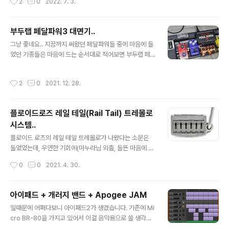
2
0
2022. 7. 3.
터까지 쓰인게..
​ 아래 그래프는 코덱별 전송속도인데요, apt-X HD 정도
되면 꽤 들을만하게 됩니다. 하지만, 국내에서 가장 많이 사
용하는 휴대폰인 갤럭시 시리즈가 apt-X HD를 지원하지
부두랩 페달파워3 대면기..
않습니다. 갤럭시는 HD가 빠진 apt-X까지만 지원합니다.
글 내용
그냥 좋네요.. 지끔까지 써왔던 페달파워들 중에 마음에 들
아쉬운 점이죠. ​ 아래와 같이 국내 폰들 중에서 apt-X HD
었던 기종들은 마음에 드는 순서대로 적어보면 부두랩 페
를 지원하던건 LG의 폰들이 유일했었는데, LG가 스마트
달파워2/페달파워2+, 모드톤 파워 플랜트, T-REX 카멜
폰 사업을 접었으니 뭐.. ㅠ_ㅠ 하지만, 한가지 다행스러운
레온 파워, MXR DC Brick, Mosky DC Tank 등입니다.
점은 갤럭시도 안드로이드 기기라 오레오 업데이트로 들어
작성시간
2
0
2021. 12. 28.
그중에 페달파워 2+와 모드톤 파워 플랜트가 거의 비슷하
가기 시작한 LDAC 코덱을 어쨌든 탑재하고 있기는 합니
게 가장 나았었는데요,(모드톤이 출력이 7개라는 점만 빼
다. (L..
면...), 거대한 트랜스포머(==도란스?)가 들어가 있는 방식
플로이드로즈 레일 테일(Rail Tail) 트레몰로
의 기종들이라 그런지 와우 페달이나 민감한 퍼즈 및 드라
시스템..
이브 페달을 파워 부근에 가져가면 트랜스포머 주변의 자
글 내용
기장의 영향인지 살짝 험 노이즈가 끼는 문제가 있었습니
플로이드 로즈의 레일 테일 트레몰로가 나왔다는 소문은
다. 트랜스포머 때문에 상당히 무겁기도 하고요.. 그런 점들
들었었는데, 우연한 기회에(마누라님 외출, 들뜬 마음에 마
이 해결이 된 것 같습니다. 페달파워3의 장점입니다. 1. 가
우스가 삐끗 ^^) 구입해서 달아봤습니다. 레일 테일은 일반
작성시간
0
0
2021. 4. 30.
볍다. 스펙상..
적인 펜더 스트랫에 설치 가능한 플로이드 로즈의 트레몰
로 브릿지입니다. 기존의 통상적인 플로이드 로즈 유닛처
럼 칼날(?)로 2개의 기둥(?)을 지지해서 프릭션이나 저항
아이패드 + 개러지 밴드 + Apogee JAM
을 최소화 하는 방식이 아니라, 둥그런 레일을 펜더의 6홀
글 내용
일때문에 어쩌다보니 아이패드2가 생겼습니다. 기존에 Mi
부분에 설치하고 브릿지 유닛이 그 매끄러운 표면을 감싸
cro BR-80을 가지고 있어서 이걸 음악용으로 쓸 생각은
미끄러지며 저항을 줄이는 방식입니다. 전체적인 구조는
못하고 있었는데요, 얼마전에 유튜브 어디선가 개러지밴드