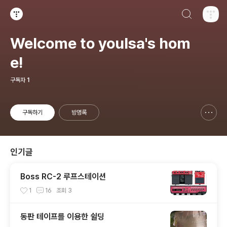
검색하기
티스토리
Welcome to youlsa's hom
e!
구독자
1
구독하기
방명록
신고하기 레이어
열기
인기글
Boss RC-2 루프스테이션
1
16
조회
3
동판 테이프를 이용한 쉴딩