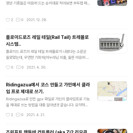
었던 기종들은 마음에 드는 순서대로 적어보면 부두랩 페
를 지원하던건 LG의 폰들이 유일했었는데, LG가 스마트
달파워2/페달파워2+, 모드톤 파워 플랜트, T-REX 카멜
폰 사업을 접었으니 뭐.. ㅠ_ㅠ 하지만, 한가지 다행스러운
레온 파워, MXR DC Brick, Mosky DC Tank 등입니다.
점은 갤럭시도 안드로이드 기기라 오레오 업데이트로 들어
작성시간
2
0
2021. 12. 28.
그중에 페달파워 2+와 모드톤 파워 플랜트가 거의 비슷하
가기 시작한 LDAC 코덱을 어쨌든 탑재하고 있기는 합니
게 가장 나았었는데요,(모드톤이 출력이 7개라는 점만 빼
다. (L..
면...), 거대한 트랜스포머(==도란스?)가 들어가 있는 방식
플로이드로즈 레일 테일(Rail Tail) 트레몰로
의 기종들이라 그런지 와우 페달이나 민감한 퍼즈 및 드라
시스템..
이브 페달을 파워 부근에 가져가면 트랜스포머 주변의 자
글 내용
기장의 영향인지 살짝 험 노이즈가 끼는 문제가 있었습니
플로이드 로즈의 레일 테일 트레몰로가 나왔다는 소문은
다. 트랜스포머 때문에 상당히 무겁기도 하고요.. 그런 점들
들었었는데, 우연한 기회에(마누라님 외출, 들뜬 마음에 마
이 해결이 된 것 같습니다. 페달파워3의 장점입니다. 1. 가
우스가 삐끗 ^^) 구입해서 달아봤습니다. 레일 테일은 일반
작성시간
0
0
2021. 4. 30.
볍다. 스펙상..
적인 펜더 스트랫에 설치 가능한 플로이드 로즈의 트레몰
로 브릿지입니다. 기존의 통상적인 플로이드 로즈 유닛처
럼 칼날(?)로 2개의 기둥(?)을 지지해서 프릭션이나 저항
Ridingazua에서 코스 만들고 가민에서 클라
을 최소화 하는 방식이 아니라, 둥그런 레일을 펜더의 6홀
임 프로 제대로 쓰기.
부분에 설치하고 브릿지 유닛이 그 매끄러운 표면을 감싸
글 내용
미끄러지며 저항을 줄이는 방식입니다. 전체적인 구조는
Ridingazua로 만든 gpx 파일로 가민의 클라임프로 기능
아래의 그림과 같습니다. 일반적인 펜더의 브릿지와는 달
을 제대로 쓰는 방법을 대충 알아낸것 같습니다. 요약하면,
리 스트링 넣는 통로가 살짝 휘어있는데, 뭔가 서스테인도
Ridingazua에서 만든 gpx 파일을 스트라바에 올려서 고
작성시간
2
0
2021. 4. 21.
좋아지고 톤도 좋아지고 쓸데없는 저항을 줄여준다고 하는
도 데이타를 보정하도록 하여 그 gpx를 다시 받아 쓰
데 잘 모르겠습니다. 줄 끼울때 반대쪽 구멍..
면......되는 것 같습니다. (아직 실제 라이딩 나가서 확인은
못해봤습니다. ) 1. 코스 만들기 일단 Ridingazua에서 코
즈위프트 핸들바 컨트롤러 (aka Zi2 리모콘