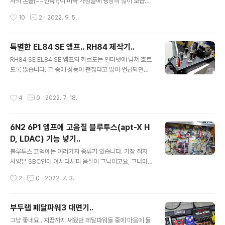
히 들여다볼 수 있는 기회가 되어 여러모로 흥미롭습니다.
사의 콘솔(==전축?)이 미국 가정들에 굉장히 많이 보급되
본인의 경험에서 나온 경험칙에 의해 문제를 해결하는 부
었다고 합니다. 모델별로 튜너, 턴테이블 등의 조합과 다양
작성시간
10
2
2022. 9. 5.
분들도 좀 보이고요. 분야가 달라도 엔지니어라면 ..
한 스피커 구성 등등 저가에서 고가까지 다양한 제품군과
특유의 뽀대(?)로 큰 인기를 끌어 정말 날개 돋힌 듯 팔려
나갔다고 합니다. 아래는 1959년의 Magnavox 광고 팜
특별한 EL84 SE 앰프.. RH84 제작기..
플렛.. https://www.youtube.com/watch?v=8Mzj3
글 내용
RH84 SE EL84 SE 앰프의 회로도는 인터넷에 넘쳐 흐르
2hQQFQ 이들 제품들의 공통점이라면 역시 모두 앰프가
도록 많습니다. 그 중에 성능이 괜찮다고 많이 언급되면서
필요하다는 점이라, 진공관 앰프 모듈이 하나나 두개씩은
도 뭔가 사람들이 언급을 꺼리는 듯한 느낌을 주는 RH84
꼭 들어가 있습니다. 당시 Magnavox의 제품들에는 진공
라는 회로도가 눈에 띄었습니다. ​ Alex Kitic이라는 세르
관 앰프 모듈도 푸쉬풀, 싱글 등등 다양하게 여러가지 종류
작성시간
4
0
2022. 7. 18.
비아 분이 만든 회로인데요, 2001년에 첫 버전이 발표되
가 쓰였다는데(1950년대는 진공관 기술의 정점이던 시
었었고, 2013년에 rev.2가 나왔습니다. 지금까지도 계속
절)..
회자되며 한번 정도는 거쳐볼만한 회로라는 평들이 많습니
6N2 6P1 앰프에 고음질 블루투스(apt-X H
다. 각각의 버전의 회로도는 아래와 같습니다. 그리 복잡한
D, LDAC) 기능 넣기..
회로는 아니지만, 회로도를 보자마자 가장 눈에 띄는 점은
글 내용
보통의 SE 앰프들처럼 피드백을 트랜스에서 NFB로 걸지
블루투스 코덱에는 여러가지 종류가 있습니다. 가장 최저
않고 플레이트에서 플레이트로 로컬 피드백을 거는 방식입
사양은 SBC인데 아시다시피 음질이 그닥이고요, 그나마 a
니다. 게다가, rev 2에는 무슨 제너 다이오드와 레귤레이
pt-X HD와 LDAC이 하이파이용으로 쓸만한 코덱입니다.
작성시간
2
0
2022. 7. 3.
터까지 쓰인게..
​ 아래 그래프는 코덱별 전송속도인데요, apt-X HD 정도
되면 꽤 들을만하게 됩니다. 하지만, 국내에서 가장 많이 사
용하는 휴대폰인 갤럭시 시리즈가 apt-X HD를 지원하지
부두랩 페달파워3 대면기..
않습니다. 갤럭시는 HD가 빠진 apt-X까지만 지원합니다.
글 내용
그냥 좋네요.. 지끔까지 써왔던 페달파워들 중에 마음에 들
아쉬운 점이죠. ​ 아래와 같이 국내 폰들 중에서 apt-X HD