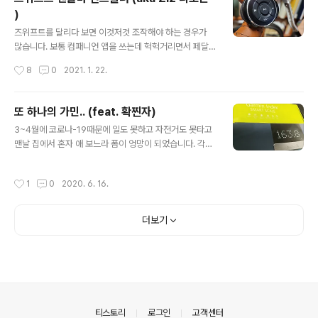
스를 만들고요, GPX 파일로 내보내기를 해서 다운로드 받
)
습니다. 2. GPX 파일에 타임스탬프 입히기 이 GPX 파일
글 내용
을 스트라바에 올려야 하는데, 위에서 만든 GPX 파일은 실
즈위프트를 달리다 보면 이것저것 조작해야 하는 경우가
제 라이딩 기록이 아니라서 코스에 대한 정보들만 존재하
많습니다. 보통 컴패니언 앱을 쓰는데 헉헉거리면서 페달
고 시간에 대한 정보들이 없습니다. 이걸 가상의 시간 정보
돌리면서 앱 화면을 보며 정확히 클릭 하기가 쉽지 않습니
작성시간
8
0
2021. 1. 22.
들로 채워줘야 스트라바가 업로드를 받아줍니다. Goto..
다. 그래서, 자동차, 오토바이 등에 많이 쓰는 블루투스 미
디어 컨트롤러를 이용해서 조작을 편안하게 할 수 있는 방
법을 한번 사용해봤습니다. AutoHotKey라고 하는 프로
또 하나의 가민.. (feat. 확찐자)
그램을 이용해서 이미 이 작업을 하신 분들이 많아 작업에
글 내용
3~4월에 코로나-19때문에 일도 못하고 자전거도 못타고
참고를 하였습니다. zwiftinsider.com/bluetooth-era
맨날 집에서 혼자 애 보느라 폼이 엉망이 되었습니다. 각종
cing-controller/ How To Set Up an E-Racing Co
파워 수치들 작살난것도 까무라칠 정도이긴 하지만, 무엇
ntroller for Zwift - Zwift Insider Take Zwift racin
보다 몸무게 인생 PR 갱신.. ㅠ_ㅠ 몇일전 ᅟ큰 결심을 하고
g to the next level with this hands-on c..
작성시간
1
0
2020. 6. 16.
저울(체중계라 하기 부끄러움)에 올라봤다가 진심 깜짝 놀
랐습니다. 가뜩이나 로뚱인데 이젠 슈퍼 로뚱.. 일이 잘 안
풀리면 가민 사서 해결하는게 자덕의 미덕이죠. 그래서 가
더보기
민 체중계 하나 들였습니다. 체중, BMI뿐만 아니라 체지방
비율, 체수분, 근육량, 골밀도 등등을 측정해서 가민 Conn
ect에 쏘아서 매일매일 그래프를 그려주네요. 이젠 근육량
PR 찍네 마네, 체지방 PR 찍네 마네 하게 생겼습니다. 게
다가 까딱 잘못 설정하니 체중계에 오를 때마다 온 동네방
네 소문을 ..
의안내
티스토리
로그인
고객센터