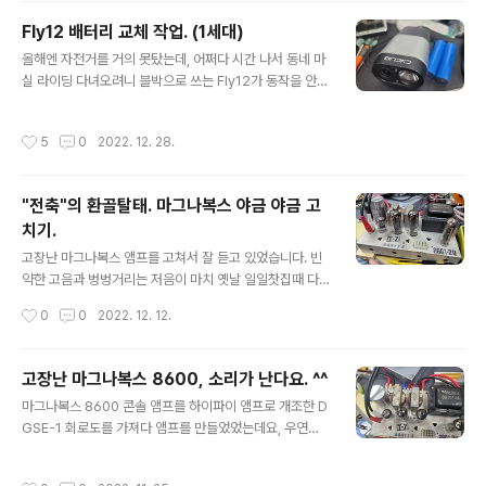
침몰이라도 되거나 하면 바로 수장되어 버리는거라서..) 당
Fly12 배터리 교체 작업. (1세대)
시 실무진이 미리 답사했던 보고서나 실제 이동시의 경로
글 내용
올해엔 자전거를 거의 못탔는데, 어쩌다 시간 나서 동네 마
라던지 휴식처라던지 뭐 그런 자세한 기록들이 남아 있다
실 라이딩 다녀오려니 블박으로 쓰는 Fly12가 동작을 안합
는데, 요즘 지명들과 연결시켜 보려고 해도 일반인들(==비
니다.. 무겁긴 하지만 나름 잘 써왔는데, 최근 들어 배터리
자덕들)은 보통 한번도 가보지 못한 곳들이고, 더구나 당시
상태가 안좋아져서 두세 시간 간신히 동작하고 꺼지곤 하
에는 배를 타고 갔던 물길이라 뭐 여러모로 짐작이 잘 안되
작성시간
5
0
2022. 12. 28.
더니만 이젠 켜자마자 꺼져버립니다. 그래서 Fly12의 배터
어 힘들다고 합니다. 조선의 일 잘하던 공무원들은 200리
리를 한번 교환해봤습니다. 아래 iFixIt 사이트의 글을 참고
길을 5리(약 2km) 단위로 웨이포인트..
했습니다. https://ko.ifixit.com/Guide/Cycliq+Fly+1
"전축"의 환골탈태. 마그나복스 야금 야금 고
2+Battery+Replacement/129494 시계 드라이버,
치기.
납땜 인두, 라디오 뻰치, 이쑤시개(?), 전기 테이프 등만 있
글 내용
으면 쉽게 작업 가능합니다. 1. 먼저 앞쪽 나사 2개를 풉니
고장난 마그나복스 앰프를 고쳐서 잘 듣고 있었습니다. 빈
다. 2. 작은 나사 4개를 풀어줍니다. 3. 배터리를 잡아주고
약한 고음과 벙벙거리는 저음이 마치 옛날 일일찻집때 다
있는 나사 2개를 풀어..
방에서 듣던 벙벙거리던 전축 소리와 비슷해서 정감이 갑
작성시간
0
0
2022. 12. 12.
니다...........만 .... 좋은것도 하루 이틀이죠.. 몇 일 이걸로만
음악을 듣고나니 마치 옛날 달달거리고 냄새 심하던 버스
타고 멀미하던 비슷한 느낌이 듭니다. 결국 참지 못하고 하
고장난 마그나복스 8600, 소리가 난다요. ^^
나 둘씩 손을 대기 시작했습니다.. 처음 모습은 정말 썩어가
글 내용
마그나복스 8600 콘솔 앰프를 하이파이 앰프로 개조한 D
는 모습.. 내부 모습입니다. 접지를 아무데나 막 잡아서 쓰
GSE-1 회로도를 가져다 앰프를 만들었었는데요, 우연한
는거 하며 배선이 정말 엉망진창인 듯 보이기는 한데, 보기
기회에 고장난 오리지날 마그나복스 8600을 하나 싸게 사
와는 다르게 소켓이나 러그 등등에 배선이나 부품의 리드
놨었습니다. https://youlsa.com/196 ​ 고장이 났다고
선들을 꽁꽁 묶은 후에 납땜을 해놔서 엄청 튼튼합니다. 덕
작성시간