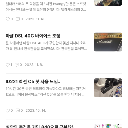
켜면 페이즈 아웃. [배선도] 직접 출력 모디 : 스위치를 켜면
텔래캐스터의 두 픽업을 믹스시킨 twangy한 톤은 스트랫
픽업 신호가 볼륨과 톤을 거치지 않고 출력. 50년대 레스
에서는 안나오는 텔레 특유의 톤입니다. 텔레캐스터의 2개
폴식 톤 배선 : 톤 배선이 볼륨의 입력단이 아니라 출력단에
의 픽업은 스트랫으로 치면 프론트와 리어 픽업 정도 위치
작성시간
0
0
2023. 11. 16.
연..
입니다. 스트랫에서 프론트와 리어 픽업을 믹스하는 방식
으로 텔레캐스터 풍의 소리를 얻을 수 있는데요, 별도의 스
위치를 추가하는 등의 방법이 아닌 간편한 방식으로는 아
마샬 DSL 40C 바이어스 조정
래의 두가지 방식을 꼽습니다. 1. 블랜더 2. 메가 스위치 1
글 내용
잘 사용하던 마샬 DSL 40C가 구입한지 몇년 지나니 소리
번의 블랜더 방식은 스트랫의 톤 노브 하나를 no-load 팟
가 잘 안나서 진공관들을 교체했습니다. 진공관을 교체했
을 달아 블랜더 노브로 활용하도록 하는 방식인데, 현재 선
으니 당연히 바이어스를 조정해봤습니다.. 정확한 회로도
택되지 않은 픽업의 톤을 어느 정도 비율로 현재의 픽업의
를 보진 않았지만 마샬 앰프는 출력관인 EL34가 2개가 장
톤에 섞을건지 조절을 할 수 있게 해주는 형식으로 동작합
작성시간
1
0
2023. 11. 8.
착되어 있는걸 보면 푸쉬풀 방식인것 같습니다. 푸쉬풀 앰
니다. 풀 블랜더, 하프 블랜더 등 여러 방식이 있고 키트도
프는 2개의 출력관이 오디오 파형의 (+)쪽과 (-)쪽을 각각
많이 판매합니다. 2번의 ..
맡아서 증폭을 한 후에 합쳐서 하나의 파형을 만들어 출력
ID221 액션 C5 첫 사용 느낌..
하는 방식입니다. 두 출력관의 특성이 다르거나 바이어스
글 내용
가 다르게 잡혀 있으면 푸쉬-풀 앰프 특유의 왜곡이 생기게
10시간 30분 동안 레코딩이 가능하다고 홍보하는 자전거
됩니다. 아래 그래프가 아주 정확한건 아니지만... 대충 왜
&오토바이용 블랙박스 "액션 C5"를 오늘 받아서 처음 써
곡이 생깁니다. ^^ 진공관은 아무리 정밀하게 제조를 해도
봤습니다. 가민 아래에 달았는데, 가장 먼저 눈에 띄는 점은
특성이 같은 경우가 드물어서 기타 앰프의 진공관을 교체
깔끔한 디자인과 가벼운 무게입니다. 스펙상 237g인 기존
작성시간
0
0
2023. 10. 14.
한 후에는 바이어스 측정과 조..
에 쓰던 구형 Fly12에 비해 스펙상 125g인 "액션 C5"는
절반 정도의 느낌입니다. 가민 마운트가 기본인 모양입니
다. 제공된 볼트로 마운트를 고정합니다. 충전을 위해서는
설악의 충격을 가민 840으로 극복(?)