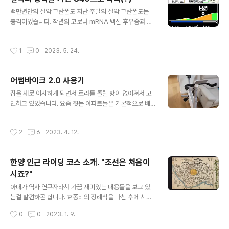
뒤 뚜껑을 따야 합니다. 자석으로 철썩 붙는 방식이고 고정
글 내용
용 노치가 달려 있습니다. 자체 앱을 이용해서 몇가지 설정
백만년만의 설악 그란폰도 지난 주말의 설악 그란폰도는
들을 바꿀 수 있습니다. 뒤집어 달면 자동으로 화면이 뒤집
충격이었습니다. 작년의 코로나 mRNA 백신 후유증과 수
히는건 아니고 화면 뒤집기 설정을 해줘야 합니다. 구형 Fl
험생 뒷바라지, 여러 사건사고들로 운동을 거의 못했지만,
y12에 비교해서 좋은 점은 뒤집어 달아도 상태등을 볼수
그렇다고 불과 1년 반만에 체중이 20kg이나 쪘을줄은.. ㄷ
작성시간
1
0
2023. 5. 24.
있어서 촬영중인지..
ㄷㄷ 맞는 옷도 없고 자전거도 몸도 이래저래 엉망진창인
상태로 새벽 2시에 차를 몰아 인제를 향했는데.. 불과 5km
달리고 장경인대가 와서 .... 설렁설렁 대충대충.. 열차 지나
어썸바이크 2.0 사용기
가도 탑승도 못하고.. 안전(!)한 우회전도 못하고... 결국 5
글 내용
시간여만에 간신히 메디오폰도 코스를 다 달리긴 했는데,
집을 새로 이사하게 되면서 로라를 돌릴 방이 없어져서 고
구룡령은 거의 기어서 올라가고 조침령에서는 여러번 내렸
민하고 있었습니다. 요즘 짓는 아파트들은 기본적으로 베
습니다. 업힐을 빨리는 못올라가도 절대 멈추지는 말자는
란다가 없어서 예전 살던 집보다 전체적인 넓이는 넓어졌
나름의 철칙이 있었는데.... ㅠ_ㅠ 암튼, 이번 설악은 여러모
는데, 아무리 머리를 굴려봐도 와후 키커와 자전거를 둘 곳
작성시간
2
6
2023. 4. 12.
로 심기일전의..
이 없어요.. 방은 다 아이들에게 빼앗기고.. ㅠ_ㅠ 할 수 없
이 거실에 둬야 하는데.. 키커, 자전거, 골고무판, 방진 패드
들로 정신 사납다고 절대 안된다고 하셔서 대안을 찾아보
한양 인근 라이딩 코스 소개. "조선은 처음이
다가 어썸바이크라는 ERG가 가능한 실내 자전거를 발견
시죠?"
해서 들여놨습니다. 조립 꽤 큰 박스에 담겨 옵니다. 조립은
글 내용
어렵지 않습니다. 공구도 모두 들어있고 받침대 고정 볼트
아내가 역사 연구자라서 가끔 재미있는 내용들을 보고 있
4개, 핸들바 고정볼트 4개, 그리고 페달 2개만 조이면 됩
는걸 발견하곤 합니다. 효종비의 장례식을 마친 후에 시신
니다. 첫 인상 처음 설치하고 놀란 점은 소리가 거의 전혀
을 광진(광나루터)에서부터 효종이 묻혀있는 영릉(여주에
작성시간
0
0
2023. 1. 9.
안난다는 점입니다. 진동..
있음)으로 옮기는데 배를 이용했다고 합니다. (보통은 육로
를 이용했기 때문에 이례적인 일이라고 합니다. 행여 배가