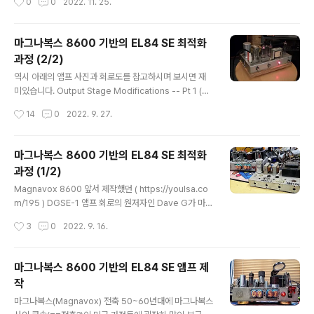
0
0
2022. 11. 25.
하니 수리도 해야 하고, 110V 변압기도 사야 하고, 도란스
분에 부품들 교체할 때에 인두로 녹여서 떼어내기 너무 힘
를 사 온 다음에도 웬지 오래된 앰프에 바로 전기 넣기 무섭
들고 귀찮아 그냥..
고 그래서 그냥 방치한채로 차일피일 미루다가 드디어 마
마그나복스 8600 기반의 EL84 SE 최적화
음 잡고 붙잡고 앉아서 자세히 들여다 봤습니다. ​ 분명히 고
과정 (2/2)
장이 나서 소리가 안난다고 했으니 전원은 넣지 않고, 이래
글 내용
저래 테스터 대보고 상태를 살펴보니 의외로 대부분의 부
역시 아래의 앰프 사진과 회로도를 참고하시며 보시면 재
품들이 큰 문제 없어 보입니다. 1960년대에 만들어진 앰
미있습니다. Output Stage Modifications -- Pt 1 (출
프인데 세월에 비해 걱정했던 캐패시터들도 큰 이상이 없
력단 개조. 파트1) https://audiokarma.org/forums/in
작성시간
14
0
2022. 9. 27.
어 보이고 진..
dex.php?threads/magnavox-flea-power-gettin
g-more-out-of-the-8600-series-a-lot-more.6
65735/page-5#post-8883650 출력단과 관련된 문
마그나복스 8600 기반의 EL84 SE 최적화
제들의 원인을 찾고나면 그 다음은 쉽습니다. 일단 새 출력
과정 (1/2)
트랜스포머를 설치했으니 이제 필요한 전류의 양을 충분히
글 내용
흘려주기만 하면 됩니다. ... 150% 정도 더 흘려주게 되면
Magnavox 8600 앞서 제작했던 ( https://youlsa.co
예전에 달려있던 소형 출력 트랜스의 경우에는 문제가 생
m/195 ) DGSE-1 앰프 회로의 원저자인 Dave G가 마그
겼겠지만 새 트랜스는 충분히 잘 동작하고 8600은 드..
나복스 8600(aka Maggy / Maggie)앰프를 최적화 해
작성시간
3
0
2022. 9. 16.
가는 과정을 AudioKarma.org에 게시한 글들을 요약해
서 정리해봤습니다. Dave G가 1950~1960년대에 제작
된 마그나복스의 8600모델 6BQ5(EL84) SE 앰프 모듈
마그나복스 8600 기반의 EL84 SE 앰프 제
을 가져다 한곳 한곳 진단하고 최적화하고 수정해가면서
작
과정을 기록한 글이라 여러모로 재미납니다. 경험 많은 노
글 내용
엔지니어가 어떻게 문제를 진단하고 해결해가는지를 자세
마그나복스(Magnavox) 전축 50~60년대에 마그나복스