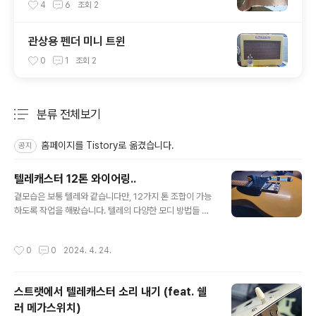
4
6
조회
2
관상용 펜더 미니 트윈
0
1
조회
2
분류 전체보기
주요 글 목록
홈페이지를 Tistory로 옮겼습니다.
공지
텔레캐스터 12톤 와이어링..
글 내용
겉모습은 보통 텔레와 같습니다만, 12가지 톤 조합이 가능
하도록 작업을 해봤습니다. 텔레의 다양한 모디 방법들 보
통 텔레캐스터의 와이어링을 모디 할 때에 많이 사용하는
방법들은 아래와 같습니다. 4단 스위치 모디 : 제일 많이 하
작성시간
0
0
2024. 4. 24.
는 모디죠. Oak-Grigsby의 4단 스위치를 이용해서 두
픽업의 직렬 연결을 추가한 방식. 리어-병렬-직렬-프론트 ,
혹은 리어-병렬-프론트-직렬 [배선도] 5단 스위치 모디 :
스트랫에서 텔레캐스터 소리 내기 (feat. 쉘
수퍼 스위치를 이용한 5단. 리어-직렬(페이즈아웃)-병렬-
러 메가스위치)
직렬-프론트 [배선도] 페이즈 아웃 스위치 추가: 스위치를
글 내용